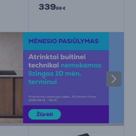
339
99 €