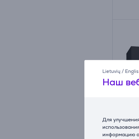
Lietuvių
/
Engli
Наш веб
B
Hisens
60 см,
Для улучшения
Интег
использования
информацию о 