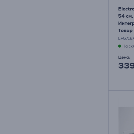
Electr
54 см,
Интег
Товар
LFG716
На ск
Цена:
33