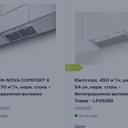
C
 IN-NOVA COMFORT X
Electrolux, 450 м³/ч, 
70 м³/ч, нерж. сталь -
54 см, нерж. сталь -
рируемая вытяжка
Интегрируемая вытяж
Товар - LFG516X
9.937
LFG516X
ладе
На складе
Цена: