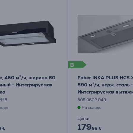
B
e, 450 м³/ч, ширина 60
Faber INKA PLUS HCS 
ерный - Интегрируемая
590 м³/ч, нерж. сталь 
ка
Интегрируемая вытяж
2MB
305.0602.049
ладе
На складе
Цена:
179
9 €
99 €