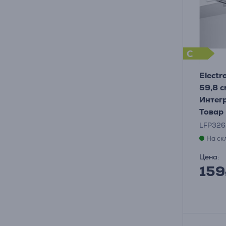
C
Electr
59,8 с
Интег
Товар
LFP32
На ск
Цена:
159