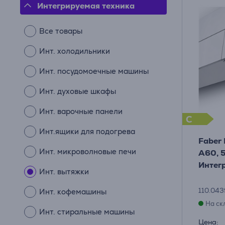
Интегрируемая техника
Все товары
Инт. холодильники
Инт. посудомоечные машины
Инт. духовые шкафы
Инт. варочные панели
C
Инт.ящики для подогрева
Faber
Инт. микроволновые печи
A60, 5
Интег
Инт. вытяжки
110.043
Инт. кофемашины
На ск
Инт. стиральные машины
Цена: