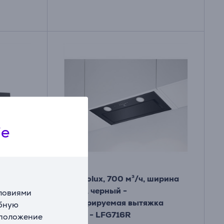
ie
A
, 450
Electrolux, 700 м³/ч, ширина
ируемая
54 см, черный -
словиями
Интегрируемая вытяжка
обную
Товар - LFG716R
сположение