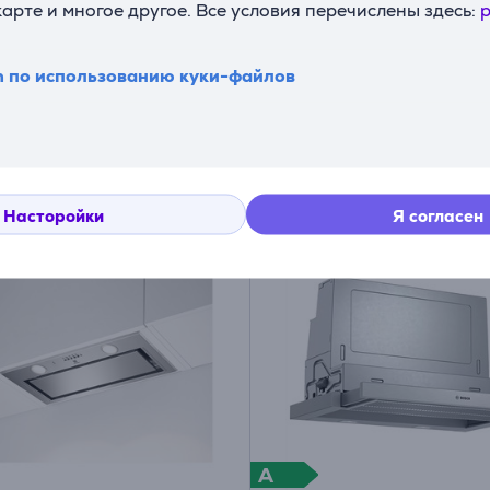
карте и многое другое. Все условия перечислены здесь:
p
GB
MH6TL4TB
ладе
На складе
n по использованию куки-файлов
Цена:
9
119
99 €
99 €
Насторойки
Я согласен
A