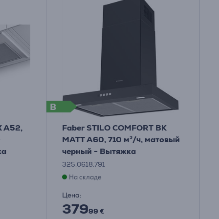
B
X A52,
Faber STILO COMFORT BK
-
MATT A60, 710 м³/ч, матовый
ка
черный - Вытяжка
325.0618.791
На складе
Цена:
379
99 €