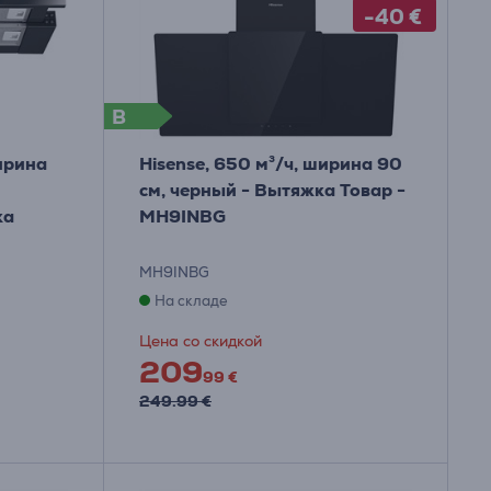
-40 €
B
ширина
Hisense, 650 м³/ч, ширина 90
см, черный - Вытяжка Товар -
ка
MH9INBG
MH9INBG
На складе
Цена со скидкой
209
99 €
249.99 €