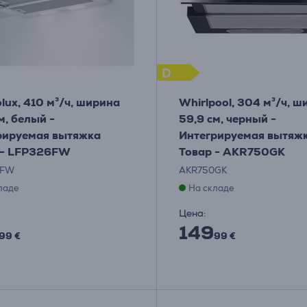
D
olux, 410 м³/ч, ширина
Whirlpool, 304 м³/ч, 
м, белый -
59,9 см, черный -
рируемая вытяжка
Интегрируемая вытяж
 - LFP326FW
Товар - AKR750GK
6FW
AKR750GK
ладе
На складе
Цена:
149
99 €
99 €