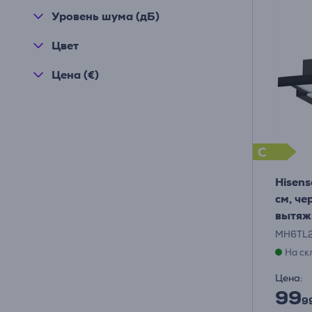
Уровень шума (дБ)
Цвет
Цена (€)
C
Hisens
см, ч
вытяж
MH6TL
На ск
Цена:
99
9