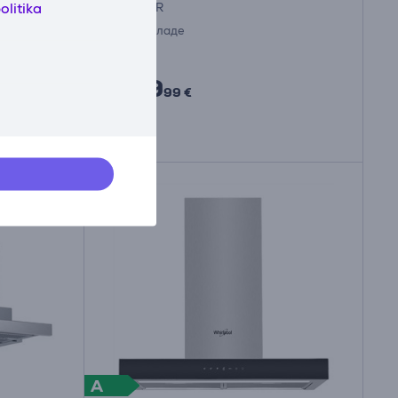
olitika
LFG716R
На складе
Цена:
329
99 €
A