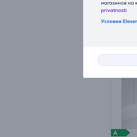
магазинов на 
CH6BI8
privatnosti
На ск
Условия Elese
Цена:
28
A