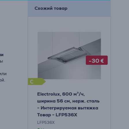
Схожий товар
ни
-30 €
Вы
или
ой.
C
Electrolux, 600 м³/ч,
ширина 56 см, нерж. сталь
- Интегрируемая вытяжка
Товар - LFP536X
LFP536X