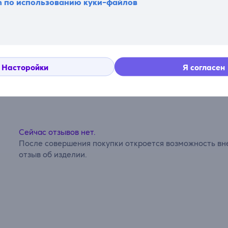
n по использованию куки-файлов
Насторойки
Я согласен
Комментарии
Сейчас отзывов нет.
После совершения покупки откроется возможность вне
отзыв об изделии.