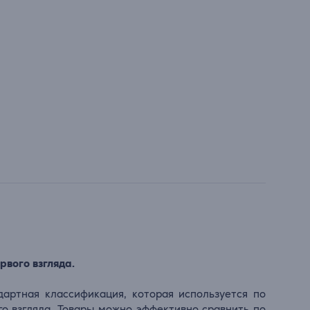
рвого взгляда.
дартная классификация, которая используется по
го взгляда. Товары можно эффективно сравнить по