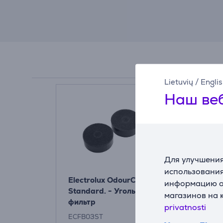
Lietuvių
/
Engli
Наш веб
Для улучшения
использования
Electrolux OdourClean
информацию о 
Standard. - Угольный
магазинов на 
фильтр
privatnosti
ECFB03ST