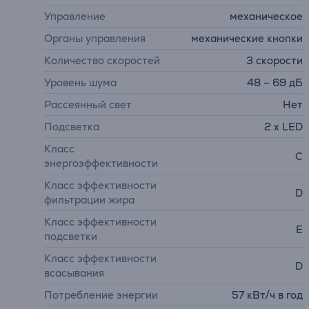
Управление
механическое
Органы управления
механические кнопки
Количество скоростей
3 скорости
Уровень шума
48 – 69 дБ
Рассеянный свет
Нет
Подсветка
2 x LED
Класс
C
энергоэффективности
Класс эффективности
D
фильтрации жира
Класс эффективности
E
подсветки
Класс эффективности
D
всасывания
Потребление энергии
57 кВт/ч в год