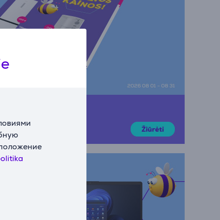
ie
словиями
обную
сположение
olitika