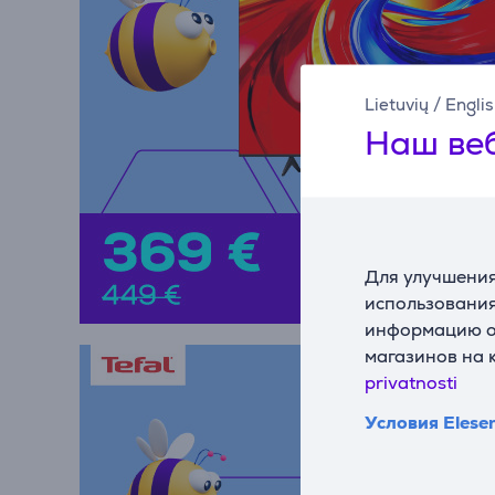
Lietuvių
/
Engli
Наш веб
Для улучшения
использования
информацию о 
магазинов на 
privatnosti
Условия Elese