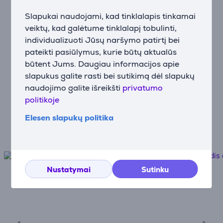
Greitas ir patogus mokėjimo būdas
Slapukai naudojami, kad tinklalapis tinkamai
veiktų, kad galėtume tinklalapį tobulinti,
individualizuoti Jūsų naršymo patirtį bei
Prekių pristatymas
pateikti pasiūlymus, kurie būtų aktualūs
Nemokamas pristatymas į paštomatus
būtent Jums. Daugiau informacijos apie
nuo 100€
slapukus galite rasti bei sutikimą dėl slapukų
naudojimo galite išreikšti
privatumo
Pratęsta garantija
politikoje
Geriausia jūsų įrenginių apsauga!
Elesen slapukų politika
Nustatymai
Sutinku