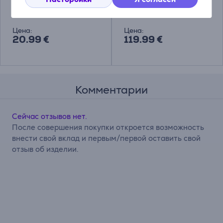
112.0157.240
112.0185.278
Цена:
Цена:
20.99 €
119.99 €
Комментарии
Сейчас отзывов нет.
После совершения покупки откроется возможность
внести свой вклад и первым/первой оставить свой
отзыв об изделии.