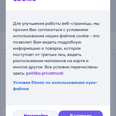
договора – 4,5%, ежемесячная комиссия
за администрирование договора – 0,6%,
ГПСП (Годовая процентная ставка
стоимости кредита) – 43,23%, общая
сумма выплаты – 710,09 евро,
Для улучшения работы веб-страницы, мы
ежемесячный платёж – 29,59 евро.
просим Вас согласиться с условиями
использования наших файлов cookie - это
позволит Вам видеть подробную
Смотреть дополнительно
информацию о товарах, которая
поступает от третьих лиц, видеть
расположение магазинов на карте и
многое другое. Все условия перечислены
здесь:
politika privatnosti
Условия Elesen по использованию куки-
файлов
Faber F8 KIT 2 C.F.
Faber FLL8 2
D196 H37 - Угольный
C.A.LONG L.D196 H37
фильтр
- Угольный фильтр
Насторойки
Я согласен