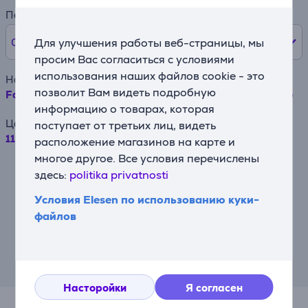
Первый взнос
0% /
0 €
Для улучшения работы веб-страницы, мы
просим Вас согласиться с условиями
использования наших файлов cookie - это
Наименование товара
позволит Вам видеть подробную
Faber FLL8 2 C.A.LONG L.D196 H37 - Угольный фильтр
информацию о товарах, которая
Цена
поступает от третьих лиц, видеть
119.99 €
расположение магазинов на карте и
многое другое. Все условия перечислены
Например, при займе в размере 500
здесь:
politika privatnosti
евро на срок договора 24 месяца,
годовая процентная ставка составляет
Условия Elesen по использованию куки-
19,90%, комиссия за заключение
договора – 4,5%, ежемесячная комиссия
файлов
за администрирование договора – 0,6%,
ГПСП (Годовая процентная ставка
стоимости кредита) – 43,23%, общая
сумма выплаты – 710,09 евро,
ежемесячный платёж – 29,59 евро.
Насторойки
Я согласен