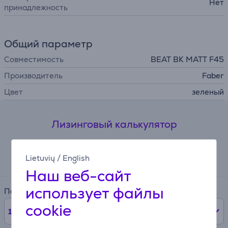
Нет
принадлежность
Общий параметр
Совместимость
BEAT BK MATT F45
Производитель
Faber
Цвет
зеленый
Лизинговый калькулятор
Ожидаемый ежемесячный платеж
Lietuvių
/
English
13 €
Наш веб-сайт
использует файлы
Период
cookie
12
мес.