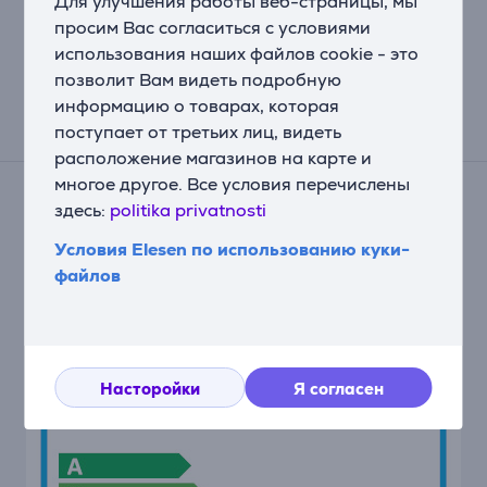
Для улучшения работы веб-страницы, мы
читайте здесь.
просим Вас согласиться с условиями
использования наших файлов cookie - это
позволит Вам видеть подробную
информацию о товарах, которая
поступает от третьих лиц, видеть
Энергетическая маркировка
расположение магазинов на карте и
многое другое. Все условия перечислены
здесь:
politika privatnosti
Условия Elesen по использованию куки-
файлов
Насторойки
Я согласен