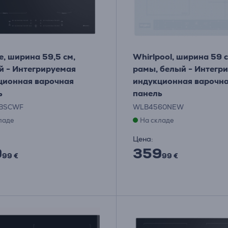
e, ширина 59,5 см,
Whirlpool, ширина 59 с
й - Интегрируемая
рамы, белый - Интегр
ционная варочная
индукционная варочн
ь
панель
2BSCWF
WLB4560NEW
ладе
На складе
Цена:
9
359
99 €
99 €