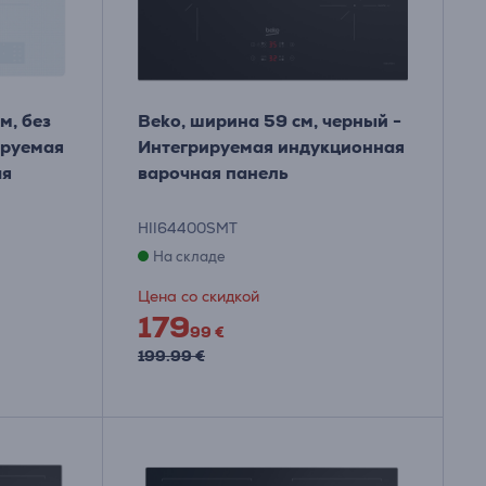
м, без
Beko, ширина 59 см, черный -
ируемая
Интегрируемая индукционная
ая
варочная панель
HII64400SMT
На складе
Цена со скидкой
179
99 €
199.99 €