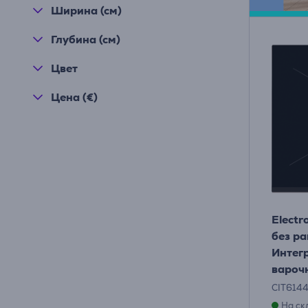
Ширина (см)
Глубина (см)
Цвет
Цена (€)
Electr
без ра
Интег
вароч
CIT614
На ск