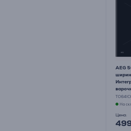
AEG 5
ширин
Интег
вароч
TO64IC
На ск
Цена:
49