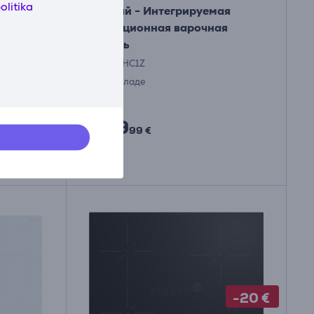
olitika
черный - Интегрируемая
ционная
индукционная варочная
панель
PIX63KHC1Z
На складе
Цена:
589
99 €
-20 €