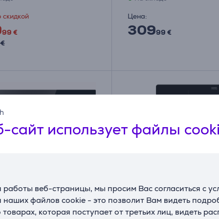
 скидкой
Цена:
9
309
99 €
99 €
 €
sh
-сайт использует файлы cook
 работы веб-страницы, мы просим Вас согласиться с у
 наших файлов cookie - это позволит Вам видеть подр
товарах, которая поступает от третьих лиц, видеть ра
e, Ширина 59,5 см, без
Whirlpool, ширина 28,4