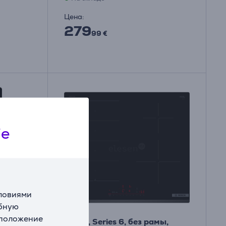
Цена:
279
99 €
ie
словиями
обную
сположение
 см, без
Bosch, Series 6, без рамы,