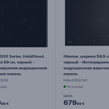
000 Series, Hob2Hood,
Hisense, ширина 59,5 с
а 59 см, черный -
черный - Интегрируем
рируемая индукционная
индукционная варочн
ная панель
панель
0SFB
HI6443BSCWF
ладе
На складе
Цена:
9
679
99 €
99 €