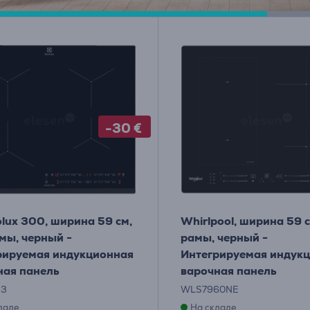
-30 €
olux 300, ширина 59 см,
Whirlpool, ширина 59 с
мы, черный -
рамы, черный -
рируемая индукционная
Интегрируемая индук
ная панель
варочная панель
43
WLS7960NE
ладе
На складе