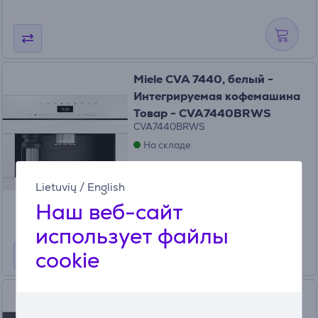
Miele CVA 7440, белый -
Интегрируемая кофемашина
Товар - CVA7440BRWS
CVA7440BRWS
На складе
Цена:
2699
Lietuvių
/
English
99 €
Наш веб-сайт
использует файлы
cookie
Miele CVA 7440, черный -
Интегрируемая кофемашина