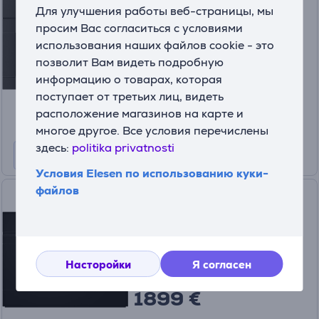
Для улучшения работы веб-страницы, мы
Товар - CVA7440OBSW
CVA7440OBSW
просим Вас согласиться с условиями
использования наших файлов cookie - это
На складе
позволит Вам видеть подробную
Цена:
информацию о товарах, которая
3429
99 €
поступает от третьих лиц, видеть
расположение магазинов на карте и
многое другое. Все условия перечислены
здесь:
politika privatnosti
Условия Elesen по использованию куки-
файлов
Bosch, Series 8, черный -
Интегрируемая кофемашина
CTL7181B0
На заказ
Насторойки
Я согласен
Цена:
1899 €