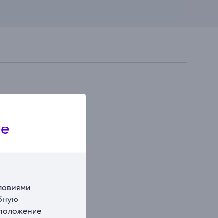
ie
словиями
обную
сположение