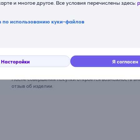
карте и многое другое. Все условия перечислены здесь:
p
n по использованию куки-файлов
Комментарии
Насторойки
Я согласен
Сейчас отзывов нет.
После совершения покупки откроется возможность вне
отзыв об изделии.