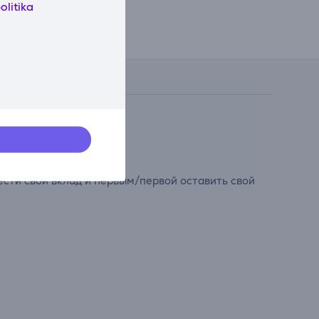
olitika
сти свой вклад и первым/первой оставить свой