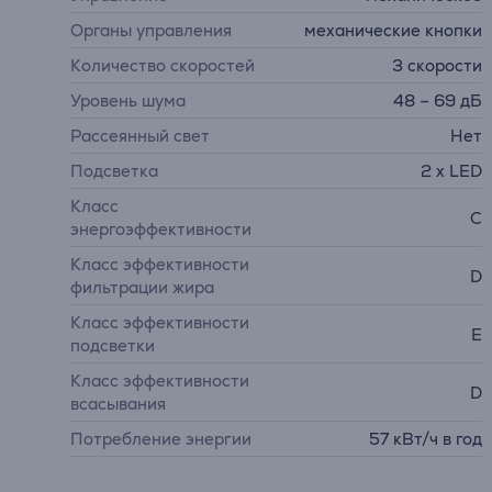
Органы управления
механические кнопки
Количество скоростей
3 скорости
Уровень шума
48 – 69 дБ
Рассеянный свет
Нет
Подсветка
2 x LED
Класс
C
энергоэффективности
Класс эффективности
D
фильтрации жира
Класс эффективности
E
подсветки
Класс эффективности
D
всасывания
Потребление энергии
57 кВт/ч в год