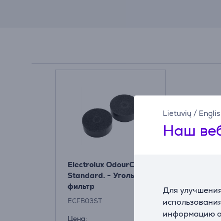
Lietuvių
/
Engli
Наш веб
Electrolux OdourClean
Standard. - Угольный
фильтр
Для улучшения
использования
ECFB03ST
информацию о 
Цена: