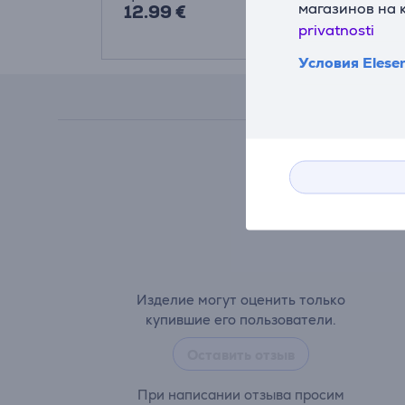
магазинов на 
12.99 €
privatnosti
Условия Elese
Изделие могут оценить только
купившие его пользователи.
Оставить отзыв
При написании отзыва просим