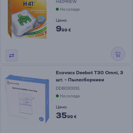
H41MNEW
На складе
Цена:
9
99 €
Ecovacs Deebot T30 Omni, 3
шт. - Пылесборники
DDB030031
На складе
Цена:
35
99 €