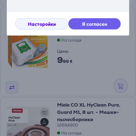
Swirl S-bag, 4 шт. -
Пылесборники
Насторойки
Я согласен
(5)
PH86MNEW
На складе
Цена:
9
99 €
Miele CO XL HyClean Pure,
Guard M1, 8 шт. - Мешки-
пылесборники
12694900
На складе