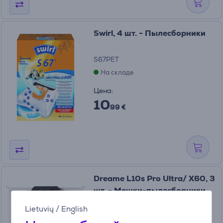
Swirl, 4 шт. - Пылесборники
S67PET
На складе
Цена:
10
99 €
Dreame L10s Pro Ultra/ X60, 3
шт. - Мешки-пылесборники
RDB8
Lietuvių
/
English
На складе