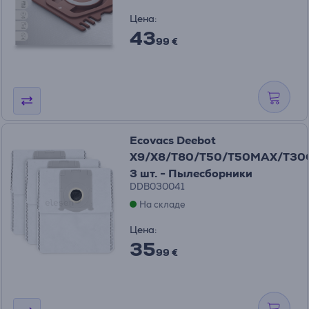
Цена:
43
99 €
Ecovacs Deebot
X9/X8/T80/T50/T50MAX/T30C
3 шт. - Пылесборники
DDB030041
На складе
Цена:
35
99 €