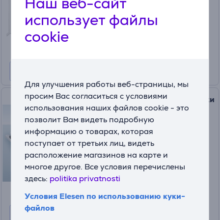
Наш веб-сайт
Цена:
использует файлы
17
99 €
cookie
Для улучшения работы веб-страницы, мы
просим Вас согласиться с условиями
Thomas, 5 шт. - Пылесборники
использования наших файлов cookie - это
(5)
позволит Вам видеть подробную
787243
информацию о товарах, которая
На складе
поступает от третьих лиц, видеть
расположение магазинов на карте и
Цена:
18
многое другое. Все условия перечислены
99 €
здесь:
politika privatnosti
Условия Elesen по использованию куки-
файлов