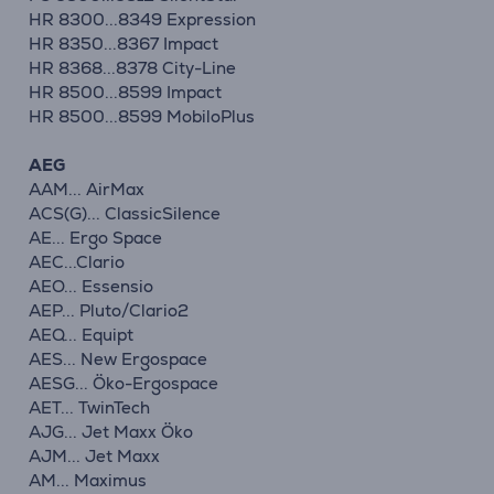
HR 8300...8349 Expression
HR 8350...8367 Impact
HR 8368...8378 City-Line
HR 8500...8599 Impact
HR 8500...8599 MobiloPlus
AEG
AAM... AirMax
ACS(G)... ClassicSilence
AE... Ergo Space
AEC...Clario
AEO... Essensio
AEP... Pluto/Clario2
AEQ... Equipt
AES... New Ergospace
AESG... Öko-Ergospace
AET... TwinTech
AJG... Jet Maxx Öko
AJM... Jet Maxx
AM... Maximus