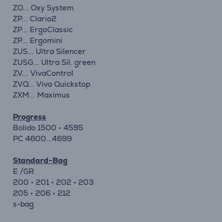
ZO... Oxy System
ZP... Clario2
ZP... ErgoClassic
ZP... Ergomini
ZUS... Ultra Silencer
ZUSG... Ultra Sil. green
ZV... VivaControl
ZVQ... Viva Quickstop
ZXM... Maximus
Progress
Bolido 1500 • 4595
PC 4600...4699
Standard-Bag
E /GR
200 • 201 • 202 • 203
205 • 206 • 212
s-bag