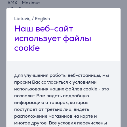
AMX... Maximus
AO... Oxygen+
AOS... Oxy System
Lietuvių
/
English
AP... Ergo Classic
Наш веб-сайт
APO... AeroPerformer
AUS(G)... Ultra Silencer
использует файлы
AUSÖ... Ultra S. Öko
cookie
AVC... Viva Control
AVQ... QS Elegance
AVQ... Viva Quickstop
JM... Jet Maxx
P 1...999 System Pro
Для улучшения работы веб-страницы, мы
US... Ultra Silencer
просим Вас согласиться с условиями
использования наших файлов cookie - это
Electrolux
позволит Вам видеть подробную
ES... Ergo Space
информацию о товарах, которая
JM... Jet Maxx
US... Ultra Silencer
поступает от третьих лиц, видеть
Z 1900...2095 Clario
расположение магазинов на карте и
Z 3300...3395 Ultra Silencer
многое другое. Все условия перечислены