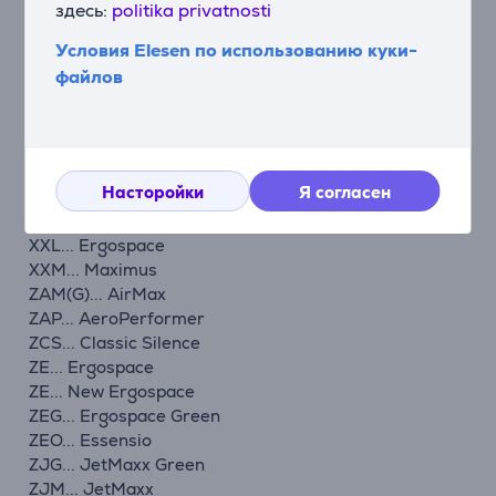
Z 3920...3990 Ultra Silencer
здесь:
politika privatnosti
Z 4500...4595 Bolido
Условия Elesen по использованию куки-
Z 5000...5295 Excelio
Z 5000...5696 SmartVac
файлов
Z 5500...5695 Oxygen
Z 5900...5995 Oxygen
Z 6200...6201 Mondo Plus
Z 7320...7399 Oxygen+
Насторойки
Я согласен
Z 7510...7549 Clario
ZT 7740...7770
XXL... Ergospace
XXM... Maximus
ZAM(G)... AirMax
ZAP... AeroPerformer
ZCS... Classic Silence
ZE... Ergospace
ZE... New Ergospace
ZEG... Ergospace Green
ZEO... Essensio
ZJG... JetMaxx Green
ZJM... JetMaxx