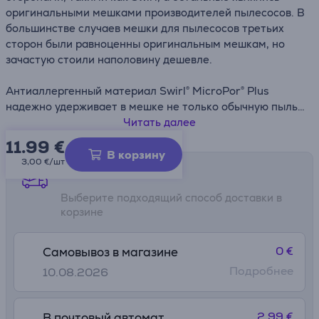
оригинальными мешками производителей пылесосов. В
большинстве случаев мешки для пылесосов третьих
сторон были равноценны оригинальным мешкам, но
зачастую стоили наполовину дешевле.
Антиаллергенный материал Swirl® MicroPor® Plus
надежно удерживает в мешке не только обычную пыль,
но и мелкодисперсную пыль, содержащую пыльцу,
Читать далее
споры плесневых грибов и бактерии. Для людей,
11.99
€
страдающих аллергией, это означает избавление от
В корзину
3,00 €/шт
аллергенных частиц, содержащихся в воздухе. Система
Способы доставки
AntiBac сокращает рост бактерий на разных слоях
Выберите подходящий способ доставки в
мешка и надежно удерживает домашнюю пыль и
корзине
аллергенную мелкую пыль внутри. Застежка Dirtlock®
отлично справляется со своей работой: когда Вы
удаляете мешок для пыли, специальный механизм
0 €
Самовывоз в магазине
надежно удерживает пыль там, где она и должна быть –
Подробнее
10.08.2026
внутри мешка.
2.99 €
В почтовый автомат