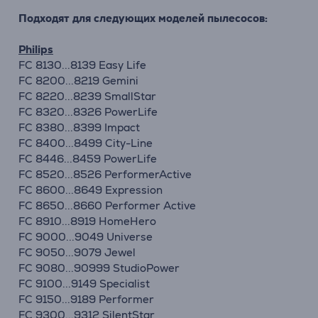
Подходят для следующих моделей пылесосов:
Philips
FC 8130...8139 Easy Life
FC 8200...8219 Gemini
FC 8220...8239 SmallStar
FC 8320...8326 PowerLife
FC 8380...8399 Impact
FC 8400...8499 City-Line
FC 8446...8459 PowerLife
FC 8520...8526 PerformerActive
FC 8600...8649 Expression
FC 8650...8660 Performer Active
FC 8910...8919 HomeHero
FC 9000...9049 Universe
FC 9050...9079 Jewel
FC 9080...90999 StudioPower
FC 9100...9149 Specialist
FC 9150...9189 Performer
FC 9300...9312 SilentStar