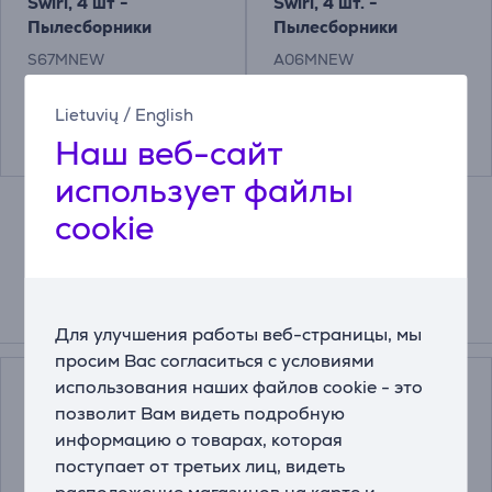
Swirl, 4 шт -
Swirl, 4 шт. -
Пылесборники
Пылесборники
S67MNEW
A06MNEW
Цена:
Цена:
Lietuvių
/
English
7.99 €
6.37 €
Наш веб-сайт
использует файлы
cookie
Схожие товары
Для улучшения работы веб-страницы, мы
просим Вас согласиться с условиями
использования наших файлов cookie - это
позволит Вам видеть подробную
информацию о товарах, которая
поступает от третьих лиц, видеть