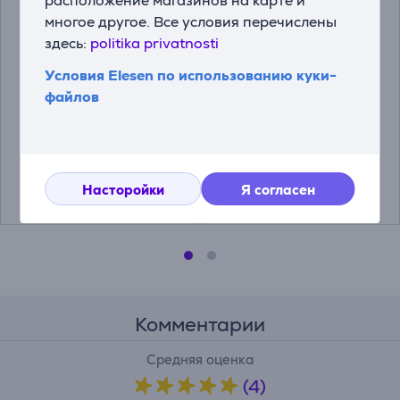
расположение магазинов на карте и
многое другое. Все условия перечислены
здесь:
politika privatnosti
Swirl Fruit -
Swirl Magnolia -
Условия Elesen по использованию куки-
Ароматические
Ароматические
файлов
гранулы для
гранулы для
пылесборника
пылесборника
6678821
6678838
Цена:
Цена:
3.99 €
3.99 €
Насторойки
Я согласен
Комментарии
Средняя оценка
(4)