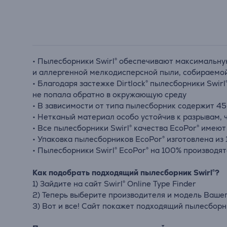
• Пылесборники Swirl® обеспечивают максимальную
и аллергенной мелкодисперсной пыли, собираемой
• Благодаря застежке Dirtlock® пылесборники Swir
не попала обратно в окружающую среду
• В зависимости от типа пылесборник содержит 4
• Нетканый материал особо устойчив к разрывам,
• Все пылесборники Swirl® качества EcoPor® имею
• Упаковка пылесборников EcoPor® изготовлена ​​и
• Пылесборники Swirl® EcoPor® на 100% производят
Как подобрать подходящий пылесборник Swirl®?
1) Зайдите на сайт Swirl® Online Type Finder
2) Теперь выберите производителя и модель Ваше
3) Вот и все! Сайт покажет подходящий пылесборни