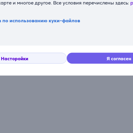
карте и многое другое. Все условия перечислены здесь:
p
n по использованию куки-файлов
Насторойки
Я согласен