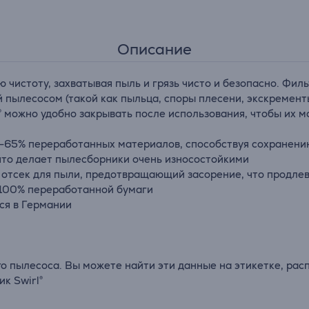
Описание
 чистоту, захватывая пыль и грязь чисто и безопасно. Фи
 пылесосом (такой как пыльца, споры плесени, экскремент
l® можно удобно закрывать после использования, чтобы их 
5-65% переработанных материалов, способствуя сохранен
 что делает пылесборники очень износостойкими
т отсек для пыли, предотвращающий засорение, что продлев
з 100% переработанной бумаги
ся в Германии
го пылесоса. Вы можете найти эти данные на этикетке, ра
к Swirl®