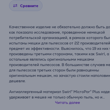
Сравните
Качественное изделие не обязательно должно быть д
как показало исследование, проведенное немецкой
потребительской организацией, в рамках которого бы
испытаны мешки для пылесосов от 22 производителей
предмет их эффективности. Выяснилось, что 19 из них
произведены третьими сторонами, такими как Swirl, а
остальные являлись оригинальными мешками
производителей пылесосов. В большинстве случаев м
для пылесосов третьих сторон были равноценны
оригинальным мешкам, но зачастую стоили наполови
дешевле.
Антиаллергенный материал Swirl® MicroPor® Plus над
удерживает в мешке не только обычную пыль, но и
мелкодисперсную пыль, содержащую пыльцу, споры
Читать далее
плесневых грибов и бактерии. Для людей, страдающи