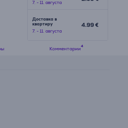
7. - 11. августа
астиц,
рост
ет
Доставка в
квартиру
4.99 €
той:
7. - 11. августа
анизм
 –
ры
Комментарии