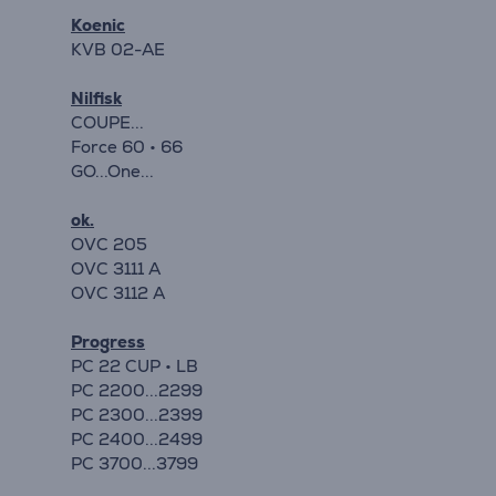
Koenic
KVB 02-AE
Nilfisk
COUPE...
Force 60 • 66
GO...One...
ok.
OVC 205
OVC 3111 A
OVC 3112 A
Progress
PC 22 CUP • LB
PC 2200...2299
PC 2300...2399
PC 2400...2499
PC 3700...3799