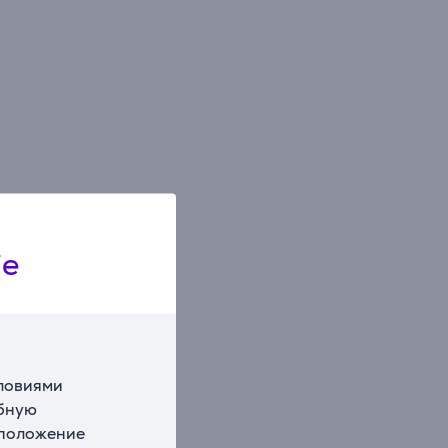
ie
словиями
обную
сположение