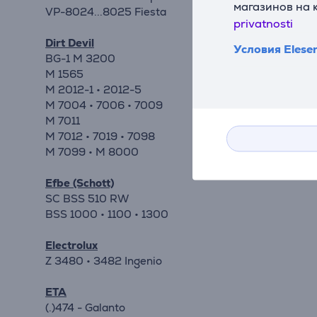
магазинов на 
VP-8024...8025 Fiesta
privatnosti
Dirt Devil
Условия Elese
BG-1 M 3200
M 1565
M 2012-1 • 2012-5
M 7004 • 7006 • 7009
M 7011
M 7012 • 7019 • 7098
M 7099 • M 8000
Efbe (Schott)
SC BSS 510 RW
BSS 1000 • 1100 • 1300
Electrolux
Z 3480 • 3482 Ingenio
ETA
(.)474 - Galanto