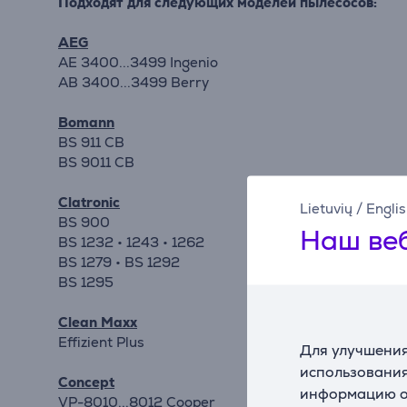
Подходят для следующих моделей пылесосов:
AEG
AE 3400...3499 Ingenio
AB 3400...3499 Berry
Bomann
BS 911 CB
BS 9011 CB
Clatronic
Lietuvių
/
Engli
BS 900
Наш веб
BS 1232 • 1243 • 1262
BS 1279 • BS 1292
BS 1295
Clean Maxx
Effizient Plus
Для улучшения
использования
Concept
информацию о 
VP-8010...8012 Cooper