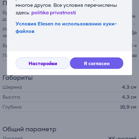
Питание
многое другое. Все условия перечислены
здесь:
politika privatnosti
Время работы аккумулятора
90 мин.
до
Условия Elesen по использованию куки-
Индикатор уровня заряда
файлов
Да
аккумулятора
Время зарядки
5 ч
Питание
от аккумулятора
Насторойки
Я согласен
Габариты
Ширина
4,3 см
Высота
4,3 см
Глубина
16,9 см
Общий параметр
Дисплей
ЖК-дисплей