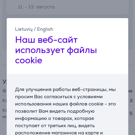
11. - 13. августа
4.99 €
Доставка в квартиру
Lietuvių
/
English
11. - 13. августа
Наш веб-сайт
использует файлы
cookie
Спецификация
Уход за лицом
Для улучшения работы веб-страницы, мы
Функции
очищение
просим Вас согласиться с условиями
Количество насадок
3
использования наших файлов cookie - это
Количество уровней
позволит Вам видеть подробную
5
интенсивности
информацию о товарах, которая
поступает от третьих лиц, видеть
расположение магазинов на карте и