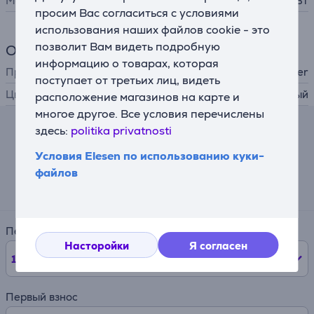
Мощность
36 Вт
просим Вас согласиться с условиями
использования наших файлов cookie - это
позволит Вам видеть подробную
Общий параметр
информацию о товарах, которая
Производитель
Beurer
поступает от третьих лиц, видеть
Цвет
серый
расположение магазинов на карте и
многое другое. Все условия перечислены
здесь:
politika privatnosti
Лизинговый калькулятор
Условия Elesen по использованию куки-
Ожидаемый ежемесячный платеж
файлов
30 €
Период
Насторойки
Я согласен
12
мес.
Первый взнос