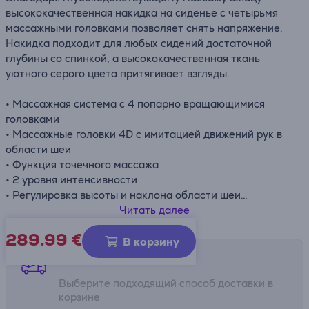
высококачественная накидка на сиденье с четырьмя
массажными головками позволяет снять напряжение.
Накидка подходит для любых сидений достаточной
глубины со спинкой, а высококачественная ткань
уютного серого цвета притягивает взгляды.
• Массажная система с 4 попарно вращающимися
головками
• Массажные головки 4D с имитацией движений рук в
области шеи
• Функция точечного массажа
• 2 уровня интенсивности
• Регулировка высоты и наклона области шеи
• Простое управление с помощью ручного
Читать далее
переключателя
289.99
€
• Эргономичная форма сиденья в виде чаши
В корзину
• Подходит для любых сидений достаточной глубины со
Способы доставки
спинкой
Выберите подходящий способ доставки в
• Жесткий корпус спинки
корзине
• Легкий в уходе материал