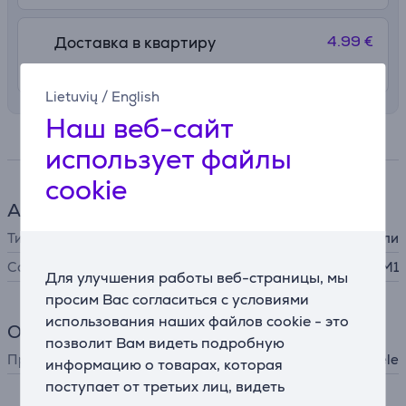
4.99 €
Доставка в квартиру
10. - 12. августа
Lietuvių
/
English
Наш веб-сайт
Спецификация
использует файлы
cookie
Аксессуары для пылесоса
Тип
мешок для пыли
Совместимость
Guard M1
Для улучшения работы веб-страницы, мы
просим Вас согласиться с условиями
использования наших файлов cookie - это
Общий параметр
позволит Вам видеть подробную
Производитель
Miele
информацию о товарах, которая
поступает от третьих лиц, видеть
Описание