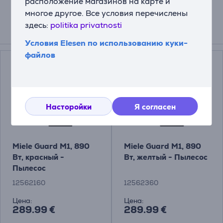
расположение магазинов на карте и
многое другое. Все условия перечислены
здесь:
politika privatnosti
Смотреть дополнительно
Условия Elesen по использованию куки-
файлов
Насторойки
Я согласен
Miele Guard M1, 890
Miele Guard M1, 890
Вт, красный -
Вт, желтый - Пылесос
Пылесос
12562160
12562360
Цена:
Цена:
289.99 €
289.99 €