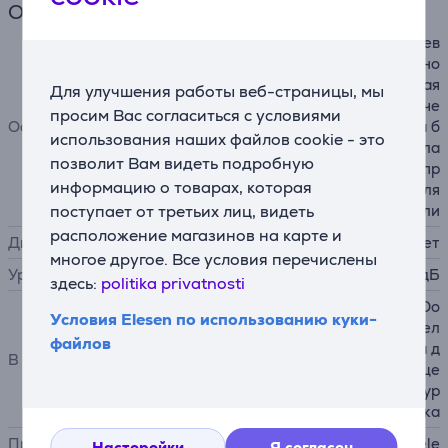
Общий параметр
разработан для владельцев
домашних животных, эргоно
мичная ручка, эргономичная
Для улучшения работы веб-страницы, мы
ручка для переноски, 3-точе
просим Вас согласиться с условиями
Особенности
чное управление, система б
использования наших файлов cookie - это
локировки насадки для пола
позволит Вам видеть подробную
и ручки, нейтрализация непр
информацию о товарах, которая
иятных запахов, бампер для
поступает от третьих лиц, видеть
защиты мебели
расположение магазинов на карте и
Дисплей
нет
многое другое. Все условия перечислены
Уровень шума
77 дБ
здесь:
politika privatnosti
пылесос Guard M1 Cat & Do
Условия Elesen по использованию куки-
g, насадка для мягкой мебел
файлов
и, щелевая насадка, щетка д
В комплекте
ля пыли с синтетической ще
тиной, насадка для пола, тур
бощетка
Производитель
Miele
Насторойки
Я согласен