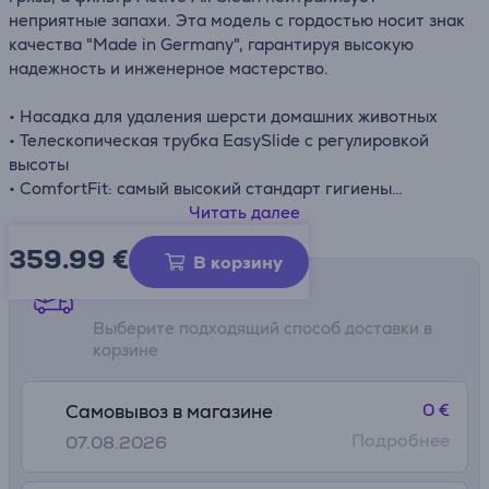
неприятные запахи. Эта модель с гордостью носит знак
качества "Made in Germany", гарантируя высокую
надежность и инженерное мастерство.
• Насадка для удаления шерсти домашних животных
• Телескопическая трубка EasySlide с регулировкой
высоты
• ComfortFit: самый высокий стандарт гигиены
• Регулятор режимов: настройте мощность всасывания
Читать далее
согласно своим потребностям
359.99
€
• Практичный отсек с 3 аксессуарами для большего
В корзину
удобства
Способы доставки
• Стильный дизайн с яркими светодиодными иконками
Выберите подходящий способ доставки в
• Расширенный рабочий радиус (11 м): меньше
корзине
переключений между розетками
0 €
Самовывоз в магазине
Подробнее
07.08.2026