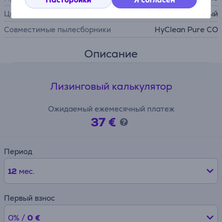
Цвет
черный
Совместимые пылесборники
HyClean Pure CO
Описание
Лизинговый калькулятор
Ожидаемый ежемесячный платеж
37 €
Период
12
мес.
Первый взнос
0% /
0 €