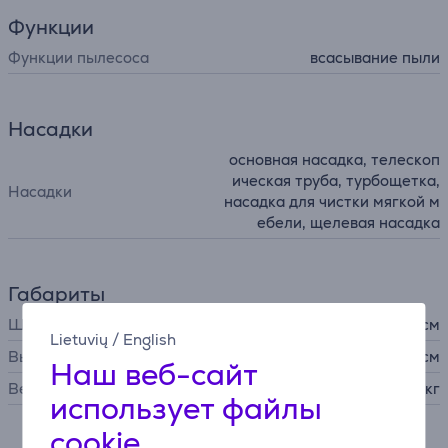
Функции
Функции пылесоса
всасывание пыли
Насадки
основная насадка, телескоп
ическая труба, турбощетка,
Насадки
насадка для чистки мягкой м
ебели, щелевая насадка
Габариты
Ширина
49,6 см
Lietuvių
/
English
Высота
22,7 см
Наш веб-сайт
Вес
7,3 кг
использует файлы
cookie