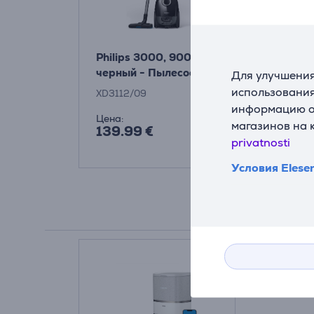
Philips 3000, 900 Вт,
черный - Пылесос
Для улучшения
использования
XD3112/09
информацию о 
Цена:
магазинов на 
139.99 €
privatnosti
Условия Elese