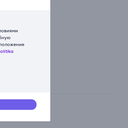
словиями
обную
сположение
olitika