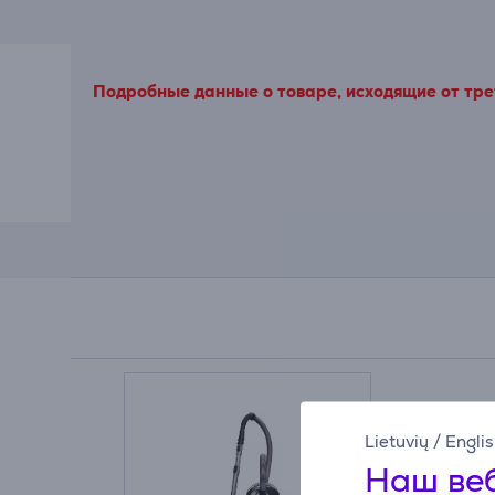
Подробные данные о товаре, исходящие от трет
Lietuvių
/
Engli
Наш веб