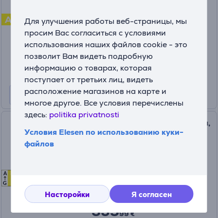
FCCW680009
A
На складе
Для улучшения работы веб-страницы, мы
просим Вас согласиться с условиями
Цена:
использования наших файлов cookie - это
339
99 €
позволит Вам видеть подробную
информацию о товарах, которая
поступает от третьих лиц, видеть
расположение магазинов на карте и
многое другое. Все условия перечислены
здесь:
politika privatnosti
Hansa, 10 комплектов посуды,
Условия Elesen по использованию куки-
ширина 44,8 см, белый -
файлов
Отдельностоящая
посудомоечная машина
ZWM427WH
A
D
D
На складе
G
Насторойки
Я согласен
Цена:
359
99 €