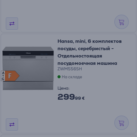
Hansa, mini, 6 комплектов
посуды, серебристый -
Отдельностоящая
посудомоечная машина
ZWM556SH
A
F
F
На складе
G
Цена:
299
99 €