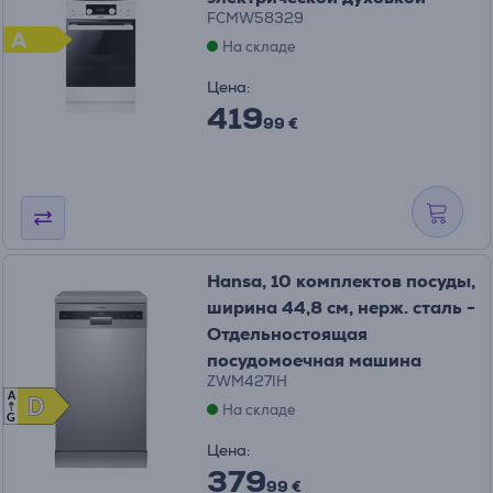
FCMW58329
A
На складе
Цена:
419
99 €
Hansa, 10 комплектов посуды,
ширина 44,8 см, нерж. сталь -
Отдельностоящая
посудомоечная машина
ZWM427IH
A
D
D
На складе
G
Цена:
379
99 €