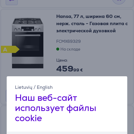
Hansa, 77 л, ширина 60 см,
нерж. сталь - Газовая плита с
электрической духовкой
FCMX69329
A
На складе
Цена:
459
99 €
Lietuvių
/
English
Наш веб-сайт
использует файлы
Hansa, 62 л, белый -
cookie
Отдельностоящая
керамическая плита