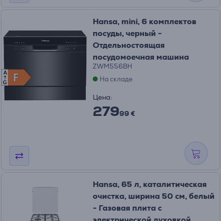
Hansa, mini, 6 комплектов
посуды, черный -
Отдельностоящая
посудомоечная машина
ZWM556BH
A
F
F
На складе
G
Цена:
279
99 €
Hansa, 65 л, каталитическая
очистка, ширина 50 см, белый
- Газовая плита с
электрической духовкой