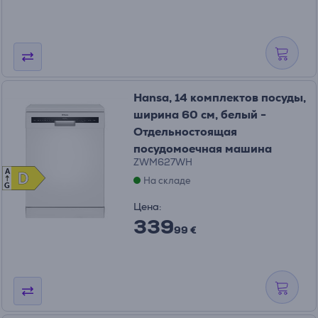
Hansa, 14 комплектов посуды,
ширина 60 см, белый -
Отдельностоящая
посудомоечная машина
ZWM627WH
A
D
D
На складе
G
Цена:
339
99 €