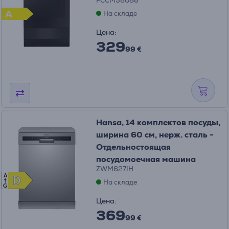
FCCM58088
A
На складе
Цена:
329
99 €
Hansa, 14 комплектов посуды,
ширина 60 см, нерж. сталь -
Отдельностоящая
посудомоечная машина
ZWM627IH
A
D
D
На складе
G
Цена:
369
99 €