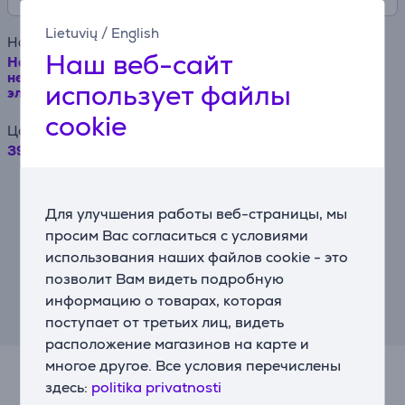
Lietuvių
/
English
Наименование товара
Наш веб-сайт
Hansa, 3 газовые + 1 электрическая конфорка, 65 л,
нерж. сталь - Отдельностоящая газовая плита с
использует файлы
электрической духовкой Товар - FCMX68209
cookie
Цена
399.99 €
Например, при займе в размере 500
евро на срок договора 24 месяца,
Для улучшения работы веб-страницы, мы
годовая процентная ставка составляет
19,90%, комиссия за заключение
просим Вас согласиться с условиями
договора – 4,5%, ежемесячная комиссия
использования наших файлов cookie - это
за администрирование договора – 0,6%,
ГПСП (Годовая процентная ставка
позволит Вам видеть подробную
стоимости кредита) – 43,23%, общая
информацию о товарах, которая
сумма выплаты – 710,09 евро,
поступает от третьих лиц, видеть
ежемесячный платёж – 29,59 евро.
расположение магазинов на карте и
многое другое. Все условия перечислены
здесь:
politika privatnosti
Подходящие товары