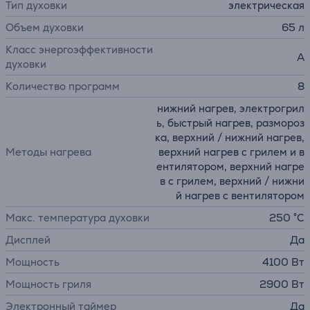
Тип духовки
электрическая
Объем духовки
65 л
Класс энергоэффективности
A
духовки
Количество программ
8
нижний нагрев, электрогрил
ь, быстрый нагрев, pазмороз
ка, верхний / нижний нагрев,
Методы нагрева
верхний нагрев с грилем и в
ентилятором, верхний нагре
в с грилем, верхний / нижни
й нагрев с вентилятором
Макс. температура духовки
250 °C
Дисплей
Да
Мощность
4100 Вт
Мощность гриля
2900 Вт
Электронный таймер
Да