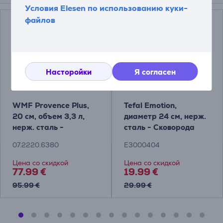
Условия Elesen по использованию куки-
файлов
Насторойки
Я согласен
WMF Provence Plus,
Tefal Emotion,
20 см, объем 3,3 л,
диаметр 24 см, нерж.
нерж. сталь -
сталь - Сковорода
Кастрюля для супа с
07.2220.6380
E3000404
крышкой
Цена со скидкой
Цена со скидкой
77.99 €
19.99 €
95.99 €
29.99 €