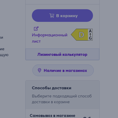
В корзину
A
D
D
Информационный
ми
G
лист
ние
Лизинговый калькулятор
ящую
Наличие в магазинах
Способы доставки
Выберите подходящий способ
доставки в корзине
Самовывоз в магазине