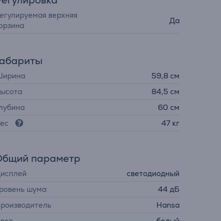
Регулировка
егулируемая верхняя
Да
орзина
Габариты
ирина
59,8 см
ысота
84,5 см
лубина
60 см
ес
47 кг
Общий параметр
исплей
светодиодный
ровень шума
44 дБ
роизводитель
Hansa
вет
белый