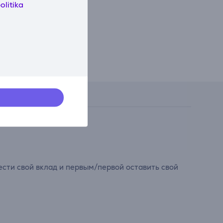
olitika
сти свой вклад и первым/первой оставить свой