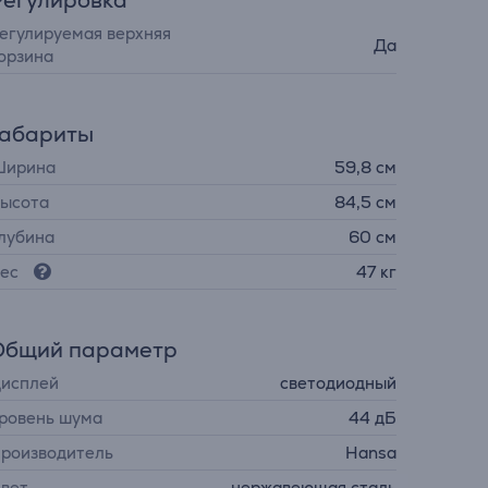
Регулировка
егулируемая верхняя
Да
орзина
Габариты
ирина
59,8 см
ысота
84,5 см
лубина
60 см
ес
47 кг
Общий параметр
исплей
светодиодный
ровень шума
44 дБ
роизводитель
Hansa
вет
нержавеющая сталь