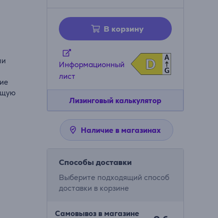
В корзину
A
ми
D
D
Информационный
G
лист
ние
ящую
Лизинговый калькулятор
Наличие в магазинах
Способы доставки
Выберите подходящий способ
доставки в корзине
Самовывоз в магазине