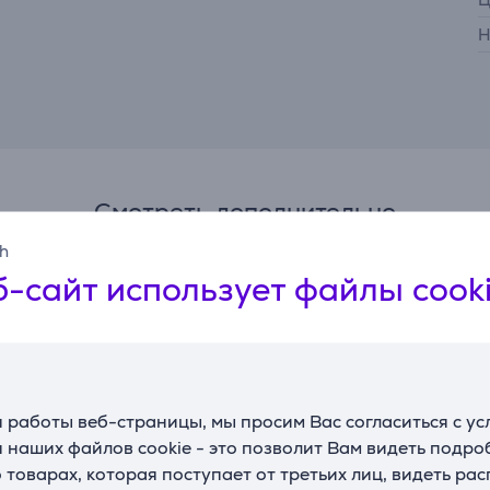
Н
Смотреть дополнительно
sh
-сайт использует файлы cook
 работы веб-страницы, мы просим Вас согласиться с у
 наших файлов cookie - это позволит Вам видеть подр
г -
Miele DishClean, 160 г
товарах, которая поступает от третьих лиц, видеть ра
ля
- Средство для ухода