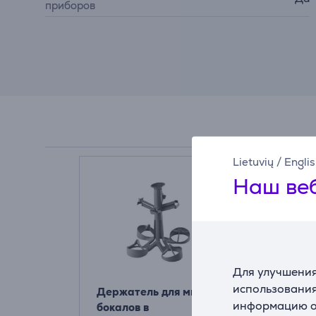
приборов
Lietuvių
/
Engli
Наш веб
Для улучшения
использования
Держатель для мытья
Miele, 250 
информацию о 
бокалов в
Средство д