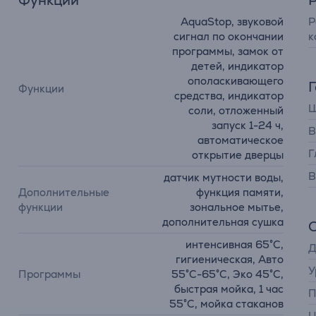
Функции
AquaStop, звуковой
P
сигнал по окончании
к
программы, замок от
детей, индикатор
ополаскивающего
Функции
средства, индикатор
Ш
соли, отложенный
запуск 1-24 ч,
В
автоматическое
Г
открытие дверцы
В
датчик мутности воды,
Дополнительные
функция памяти,
функции
зональное мытье,
дополнительная сушка
интенсивная 65°C,
Д
гигиеническая, Авто
У
Программы
55°C-65°C, Эко 45°C,
быстрая мойка, 1 час
П
55°C, мойка стаканов
Ц