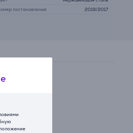
омер постановления
2019/2017
ie
словиями
обную
сположение