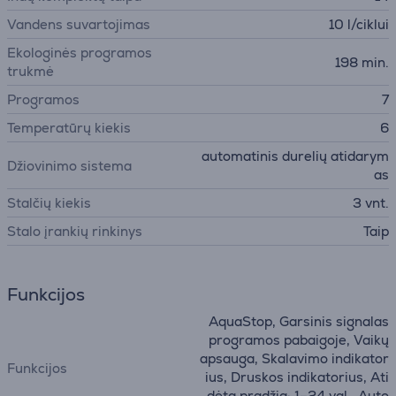
Vandens suvartojimas
10 l/ciklui
Ekologinės programos
198 min.
trukmė
Programos
7
Temperatūrų kiekis
6
automatinis durelių atidarym
Džiovinimo sistema
as
Stalčių kiekis
3 vnt.
Stalo įrankių rinkinys
Taip
Funkcijos
AquaStop, Garsinis signalas
programos pabaigoje, Vaikų
apsauga, Skalavimo indikator
Funkcijos
ius, Druskos indikatorius, Ati
dėta pradžia: 1–24 val., Auto