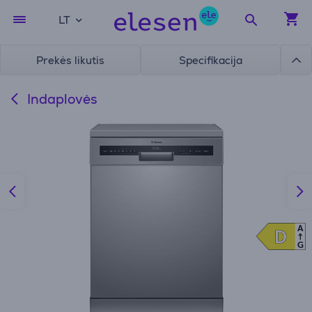
LT
Prekės likutis
Specifikacija
Indaplovės
A
D
D
G