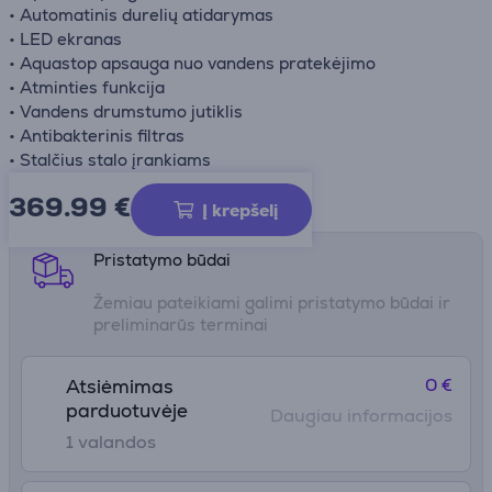
• Automatinis durelių atidarymas
• LED ekranas
• Aquastop apsauga nuo vandens pratekėjimo
• Atminties funkcija
• Vandens drumstumo jutiklis
• Antibakterinis filtras
• Stalčius stalo įrankiams
369.99
€
Gaminio informacijos lapas
Į krepšelį
Pristatymo būdai
Žemiau pateikiami galimi pristatymo būdai ir
preliminarūs terminai
0 €
Atsiėmimas
parduotuvėje
Daugiau informacijos
1 valandos