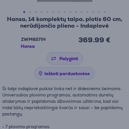
Hansa, 14 komplektų talpa, plotis 60 cm,
nerūdijančio plieno - Indaplovė
369.99 €
ZWM627IH
Hansa
Palyginti
Ieškoti parduotuvėse
Ši talpi indaplovė puikiai tinka net ir didesnėms šeimoms.
Universalios plovimo programos, automatinis durelių
atidarymas ir papildomas džiovinimas užtikrina, kad visi
indai būtų nepriekaištingai švarūs ir sausi – be papildomų
pastangų.
• 7 plovimo programos