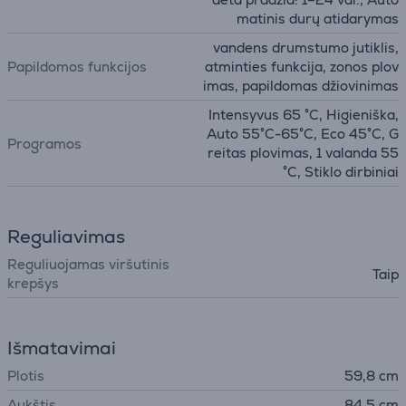
matinis durų atidarymas
vandens drumstumo jutiklis,
Papildomos funkcijos
atminties funkcija, zonos plov
imas, papildomas džiovinimas
Intensyvus 65 °C, Higieniška,
Auto 55°C-65°C, Eco 45°C, G
Programos
reitas plovimas, 1 valanda 55
°C, Stiklo dirbiniai
Reguliavimas
Reguliuojamas viršutinis
Taip
krepšys
Išmatavimai
Plotis
59,8 cm
Aukštis
84,5 cm