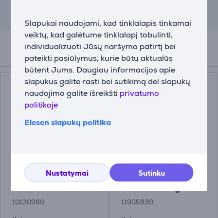
mokestis – 0.6%, BVKKMN – 43.23%,
bendra mokėtina suma – 710.09 EUR,
mėnesio įmoka – 29.59 EUR.
Slapukai naudojami, kad tinklalapis tinkamai
veiktų, kad galėtume tinklalapį tobulinti,
individualizuoti Jūsų naršymo patirtį bei
Priedai
pateikti pasiūlymus, kurie būtų aktualūs
būtent Jums. Daugiau informacijos apie
slapukus galite rasti bei sutikimą dėl slapukų
naudojimo galite išreikšti
privatumo
politikoje
Elesen slapukų politika
Miele, 250 g -
Indaplovės priežiūros
Nustatymai
Sutinku
Nukalkinimo priemonė
priemonė Miele
DishClean 160 g.
10130980
11905830