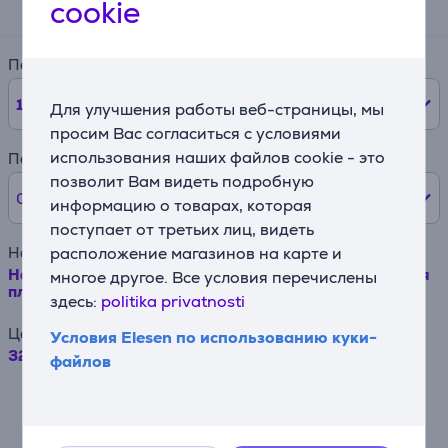
34 €
cookie
Период
12
мес.
Для улучшения работы веб-страницы, мы
просим Вас согласиться с условиями
использования наших файлов cookie - это
Первый взнос
позволит Вам видеть подробную
0% /
0 €
информацию о товарах, которая
поступает от третьих лиц, видеть
Наименование товара
расположение магазинов на карте и
Hansa, 65 л, черный - Отдельностоящая керамическая
многое другое. Все условия перечислены
плита
здесь:
politika privatnosti
Цена
Условия Elesen по использованию куки-
329.99 €
файлов
Например, при займе в размере 500
евро на срок договора 24 месяца,
годовая процентная ставка составляет
19,90%, комиссия за заключение