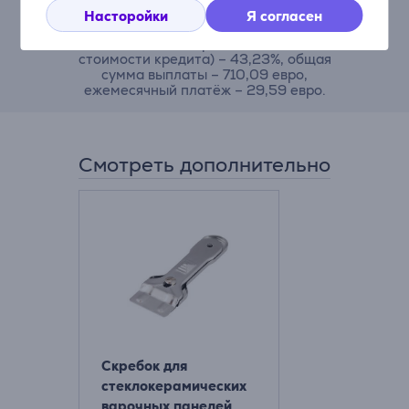
договора – 4,5%, ежемесячная комиссия
Насторойки
Я согласен
за администрирование договора – 0,6%,
ГПСП (Годовая процентная ставка
стоимости кредита) – 43,23%, общая
сумма выплаты – 710,09 евро,
ежемесячный платёж – 29,59 евро.
Смотреть дополнительно
Скребок для
стеклокерамических
варочных панелей