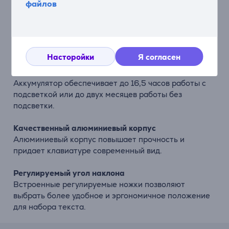
файлов
клавиатуры простыми и удобными.
Легкая и портативная клавиатура
Компактная конструкция позволяет удобно брать
клавиатуру с собой в офис, домой или в поездки.
Насторойки
Я согласен
Долгая работа аккумулятора
Аккумулятор обеспечивает до 16,5 часов работы с
подсветкой или до двух месяцев работы без
подсветки.
Качественный алюминиевый корпус
Алюминиевый корпус повышает прочность и
придает клавиатуре современный вид.
Регулируемый угол наклона
Встроенные регулируемые ножки позволяют
выбрать более удобное и эргономичное положение
для набора текста.