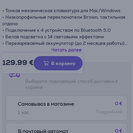
• Тонкая механическая клавиатура для Mac/Windows
• Низкопрофильные переключатели Brown, тактильная
отдача
• Подключение к 4 устройствам по Bluetooth 5.0
• Белая подсветка с 14 световыми эффектами
• Перезаряжаемый аккумулятор (до 2 месяцев работы)
• Переключатели Hot-swap и съемные колпачки
Читать далее
• Качественный алюминиевый корпус, регулируемые
129.99
€
ножки
В корзину
Способы доставки
Выберите подходящий способ доставки в
корзине
0 €
Самовывоз в магазине
Подробнее
1 час
0 €
В почтовый автомат