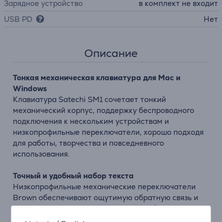
Зарядное устройство
в комплект не входит
USB PD
Нет
Описание
Тонкая механическая клавиатура для Mac и
Windows
Клавиатура Satechi SM1 сочетает тонкий
механический корпус, поддержку беспроводного
подключения к нескольким устройствам и
низкопрофильные переключатели, хорошо подходя
для работы, творчества и повседневного
использования.
Точный и удобный набор текста
Низкопрофильные механические переключатели
Brown обеспечивают ощутимую обратную связь и
плавное нажатие клавиш, помогая добиваться
быстрого и точного ввода текста.