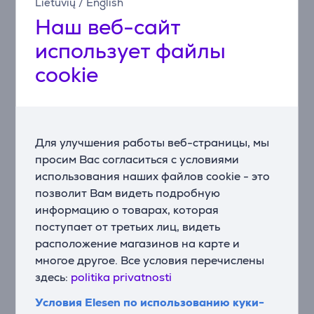
Lietuvių
/
English
Наш веб-сайт
Компактная конструкция
Эта клавиатура с тонкой конструкцией занимает
использует файлы
меньше места на рабочем столе, сохраняя при этом
cookie
удобство использования.
Беспроводное подключение к нескольким
устройствам
Технология Bluetooth 5.0 позволяет подключать до
Для улучшения работы веб-страницы, мы
четырех устройств одновременно и быстро
просим Вас согласиться с условиями
переключаться между ними.
использования наших файлов cookie - это
позволит Вам видеть подробную
Белая подсветка с 14 режимами
информацию о товарах, которая
Регулируемая белая подсветка улучшает видимость
поступает от третьих лиц, видеть
клавиш и придает рабочему месту элегантный вид.
расположение магазинов на карте и
Переключатели с возможностью горячей замены
многое другое. Все условия перечислены
Hot-swap
здесь:
politika privatnosti
Съемные колпачки клавиш и заменяемые
Условия Elesen по использованию куки-
переключатели делают обслуживание и настройку