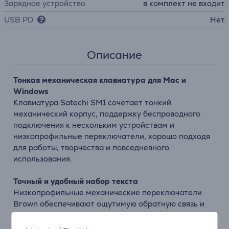
Зарядное устройство
в комплект не входит
USB PD
Нет
Описание
Тонкая механическая клавиатура для Mac и
Windows
Клавиатура Satechi SM1 сочетает тонкий
механический корпус, поддержку беспроводного
подключения к нескольким устройствам и
низкопрофильные переключатели, хорошо подходя
для работы, творчества и повседневного
использования.
Точный и удобный набор текста
Низкопрофильные механические переключатели
Brown обеспечивают ощутимую обратную связь и
плавное нажатие клавиш, помогая добиваться
быстрого и точного ввода текста.