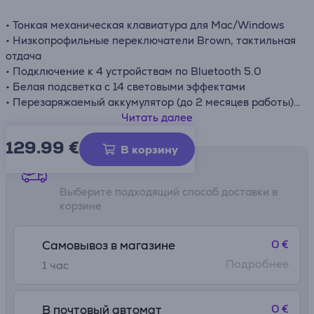
• Тонкая механическая клавиатура для Mac/Windows
• Низкопрофильные переключатели Brown, тактильная
отдача
• Подключение к 4 устройствам по Bluetooth 5.0
• Белая подсветка с 14 световыми эффектами
• Перезаряжаемый аккумулятор (до 2 месяцев работы)
• Переключатели Hot-swap и съемные колпачки
Читать далее
• Качественный алюминиевый корпус, регулируемые
129.99
€
ножки
В корзину
Способы доставки
Выберите подходящий способ доставки в
корзине
0 €
Самовывоз в магазине
Подробнее
1 час
0 €
В почтовый автомат