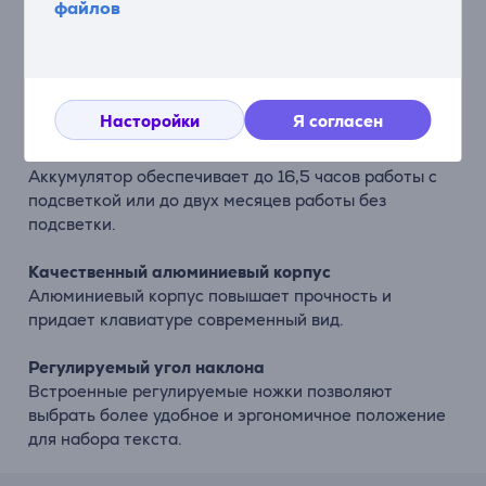
файлов
клавиатуры простыми и удобными.
Легкая и портативная клавиатура
Компактная конструкция позволяет удобно брать
клавиатуру с собой в офис, домой или в поездки.
Насторойки
Я согласен
Долгая работа аккумулятора
Аккумулятор обеспечивает до 16,5 часов работы с
подсветкой или до двух месяцев работы без
подсветки.
Качественный алюминиевый корпус
Алюминиевый корпус повышает прочность и
придает клавиатуре современный вид.
Регулируемый угол наклона
Встроенные регулируемые ножки позволяют
выбрать более удобное и эргономичное положение
для набора текста.