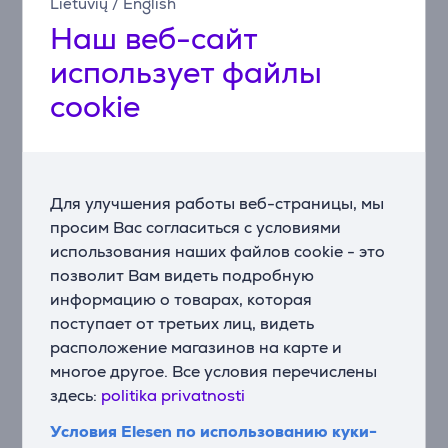
Lietuvių
/
English
Наш веб-сайт
Компактная конструкция
Эта клавиатура с тонкой конструкцией занимает
использует файлы
меньше места на рабочем столе, сохраняя при этом
cookie
удобство использования.
Беспроводное подключение к нескольким
устройствам
Технология Bluetooth 5.0 позволяет подключать до
Для улучшения работы веб-страницы, мы
четырех устройств одновременно и быстро
просим Вас согласиться с условиями
переключаться между ними.
использования наших файлов cookie - это
позволит Вам видеть подробную
Белая подсветка с 14 режимами
информацию о товарах, которая
Регулируемая белая подсветка улучшает видимость
поступает от третьих лиц, видеть
клавиш и придает рабочему месту элегантный вид.
расположение магазинов на карте и
Переключатели с возможностью горячей замены
многое другое. Все условия перечислены
Hot-swap
здесь:
politika privatnosti
Съемные колпачки клавиш и заменяемые
Условия Elesen по использованию куки-
переключатели делают обслуживание и настройку