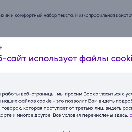
ихий и комфортный набор текста. Низкопрофильная констру
ы мгновенно адаптирует функции клавиш для работы с Ma
sh
-сайт использует файлы cook
 до пяти недель работы без подзарядки.
Подходящие товары
 работы веб-страницы, мы просим Вас согласиться с у
 наших файлов cookie - это позволит Вам видеть подр
товарах, которая поступает от третьих лиц, видеть ра
карте и многое другое. Все условия перечислены здесь:
p