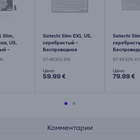
 Slim,
Satechi Slim EX1, US,
Satechi Sli
ая, US,
серебристый -
серебристы
ый -
Беспроводная
Беспровод
ная
клавиатура
клавиатур
EN
ST-KEX1S-EN
ST-KEX3S-E
а
Цена:
Цена:
59.99 €
79.99 €
Комментарии