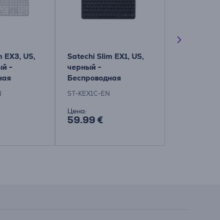
m EX3, US,
Satechi Slim EX1, US,
Satechi SM3
й -
черный -
темно-сер
ная
Беспроводная
Беспровод
а
клавиатура
клавиатур
N
ST-KEX1C-EN
ST-KSM3DK-
Цена:
Цена:
59.99 €
139.99 €