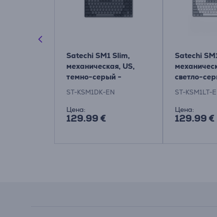
 Slim, US,
Satechi SM1 Slim,
Satechi SM1
ый -
механическая, US,
механическ
ная
темно-серый -
светло-сер
а
Беспроводная
Беспровод
EN
ST-KSM1DK-EN
ST-KSM1LT-
клавиатура
клавиатур
Цена:
Цена:
129.99 €
129.99 €