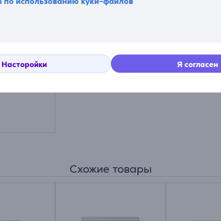
n по использованию куки-файлов
m EX,
Насторойки
Я согласен
ная мышь
Схожие товары