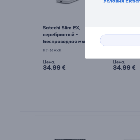
Условия Elese
Satechi Slim EX,
Satechi Sli
серебристый -
черный -
Беспроводная мышь
Беспровод
ST-MEXS
ST-MEXC
Цена:
Цена:
34.99 €
34.99 €