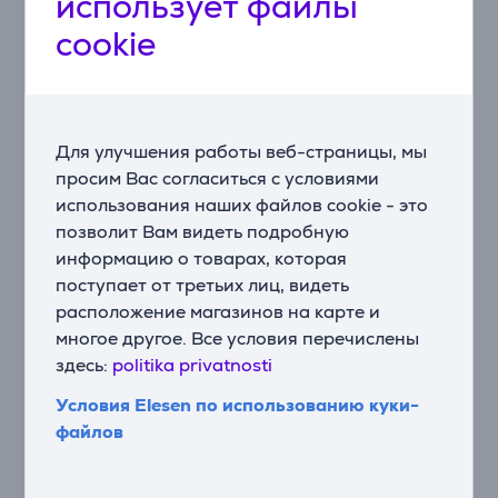
использует файлы
инновации обеспечивают более умную, глубокую и
удобную очистку – чтобы каждое окно сияло без
cookie
усилий.
Эксклюзивная разработанная Ecovacs технология
TruEdge, умная система подъема для очистки от
края до края без перекрестного загрязнения
Для улучшения работы веб-страницы, мы
Благодаря инновационной щетке TruEdge при
просим Вас согласиться с условиями
приближении к краям WINBOT автоматически
использования наших файлов cookie - это
опускает щетку со скоростью до 200 об/мин, чтобы
позволит Вам видеть подробную
эффективно удалять даже сильную грязь. Стойкие
информацию о товарах, которая
загрязнения удаляются одним движением, после
поступает от третьих лиц, видеть
чего щетка автоматически убирается, чтобы
расположение магазинов на карте и
предотвратить повторное загрязнение.
многое другое. Все условия перечислены
здесь:
politika privatnosti
WIN-SLAM 5.0, умная навигация для любых
сценариев
Условия Elesen по использованию куки-
Благодаря усовершенствованному алгоритму WIN-
файлов
SLAM 5.0 и умному распознаванию с помощью
нескольких датчиков WINBOT W3 OMNI
обеспечивает динамичное избегание препятствий с