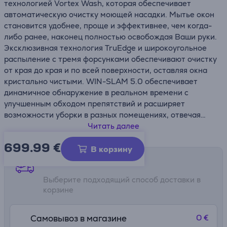
технологией Vortex Wash, которая обеспечивает
автоматическую очистку моющей насадки. Мытье окон
становится удобнее, проще и эффективнее, чем когда-
либо ранее, наконец полностью освобождая Ваши руки.
Эксклюзивная технология TruEdge и широкоугольное
распыление с тремя форсунками обеспечивают очистку
от края до края и по всей поверхности, оставляя окна
кристально чистыми. WIN-SLAM 5.0 обеспечивает
динамичное обнаружение в реальном времени с
улучшенным обходом препятствий и расширяет
возможности уборки в разных помещениях, отвечая
разнообразным бытовым потребностям.
Читать далее
699.99
€
• Революционная многофункциональная станция с
В корзину
технологией Vortex Wash
Способы доставки
• 12-уровневая система защиты для максимальной
Выберите подходящий способ доставки в
безопасности
корзине
• Тройное обновление для более глубокой очистки:
WIN-SLAM 5.0, TruEdge и широкоугольное распыление
с 3 форсунками
0 €
Самовывоз в магазине
• Приложение Ecovacs Home: полный контроль