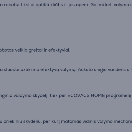
obotui tiksliai aptikti kliūtis ir jas apeiti. Galimi keli valymo 
s
obotas veikia greitai ir efektyviai.
 šluoste užtikrina efektyvų valymą. Aukšto slėgio vandens sr
ginio valdymo skydelį, tiek per ECOVACS HOME programėlę. P
 priekiniu skydeliu, per kurį matomas vidinis valymo mechaniz