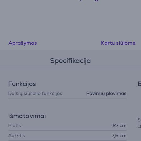
technologija – automatinis valymo pagalvėlės plovimas 
rankinio įsikišimo
• 12 pakopų saugumo sistema patikimam ir saugiam val
• Trys pažangios technologijos gilesniam valymui: WIN
5.0, TruEdge ir trijų purkštukų plataus kampo purškima
• Ecovacs Home programėlė leidžia patogiai valdyti visu
Aprašymas
Kartu siūlome
nustatymus
• Stotelė išsivalo automatiškai, todėl visada paruošta
Specifikacija
naudojimui
• Minimalistinis, tačiau galingas dizainas
Funkcijos
B
Dulkių siurblio funkcijos
Paviršių plovimas
Išmatavimai
S
Plotis
27 cm
c
Aukštis
7,6 cm