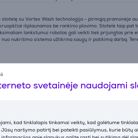
totelę su Vortex Wash technologija – pirmąją pramonėje aut
 kruopščiai išplaunamos be rankinio plovimo. Stotelė taip pat 
ksimaliam lankstumui robotas gali veikti tiek prijungtas prie e
 nuo nukritimo sistema užtikrina saugų ir patikimą darbą. Ter
ių plovimas be kontakto
aruošta naudojimui
ий
ija arba prijungus prie tinklo
terneto svetainėje naudojami s
naudojimui
ryžminės taršos
ymo situacijoms
ami, kad tinklalapis tinkamai veiktų, kad galėtume tinklalap
u drėgna šluoste
i Jūsų naršymo patirtį bei pateikti pasiūlymus, kurie būtų 
nformacijos apie slapukus galite rasti bei sutikimą dėl sl