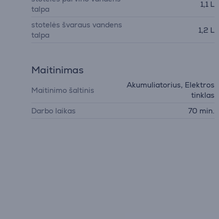
1,1 L
talpa
stotelės švaraus vandens
1,2 L
talpa
Maitinimas
Akumuliatorius, Elektros
Maitinimo šaltinis
tinklas
Darbo laikas
70 min.