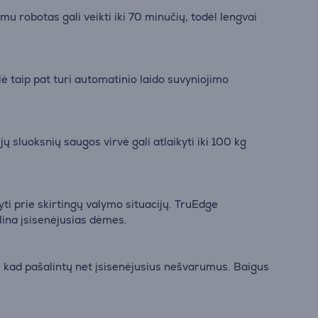
u robotas gali veikti iki 70 minučių, todėl lengvai
ė taip pat turi automatinio laido suvyniojimo
ų sluoksnių saugos virvė gali atlaikyti iki 100 kg
i prie skirtingų valymo situacijų. TruEdge
alina įsisenėjusias dėmes.
, kad pašalintų net įsisenėjusius nešvarumus. Baigus