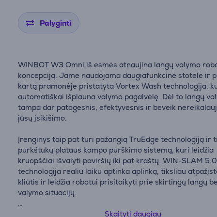
Palyginti
WINBOT W3 Omni iš esmės atnaujina langų valymo rob
koncepciją. Jame naudojama daugiafunkcinė stotelė ir 
kartą pramonėje pristatyta Vortex Wash technologija, ku
automatiškai išplauna valymo pagalvėlę. Dėl to langų v
tampa dar patogesnis, efektyvesnis ir beveik nereikalauj
jūsų įsikišimo.
Įrenginys taip pat turi pažangią TruEdge technologiją ir t
purkštukų plataus kampo purškimo sistemą, kuri leidžia
kruopščiai išvalyti paviršių iki pat kraštų. WIN-SLAM 5.
technologija realiu laiku aptinka aplinką, tiksliau atpažįs
kliūtis ir leidžia robotui prisitaikyti prie skirtingų langų be
valymo situacijų.
• Revoliucinė daugiafunkcinė stotelė su Vortex Wash
Skaityti daugiau