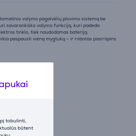
omatinio valymo pagalvėlių plovimo sistemą be
turi savarankiško valymo funkciją, kuri padeda
lektros tinklo, tiek naudodamas bateriją.
eikia paspausti vieną mygtuką – ir robotas pasirūpins
lapukai
į tobulinti,
aktualūs būtent
apukų