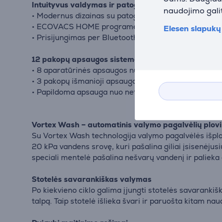
Intuityvus valdymas ir patogi sąveika
naudojimo galit
• Modernus dizainas su patogiais valdymo elementai
• ECOVACS HOME programėlė – pilnas valymo vald
Elesen slapukų 
• Prisijungimas per Bluetooth arba Wi-Fi
12 pakopų apsaugos sistema
• 8 aparatūrinės apsaugos nuo nukritimo priemonės
• 3 pakopų išmanioji apsaugos sistema
• Papildoma apsauga nuo netyčinių pažeidimų
Vortex Wash – automatinis valymo pagalvėlių plov
Su Vortex Wash technologija valymo pagalvėlės išplaun
20 kPa vandens srovę, kuri pašalina giliai įsisenėjusi
speciali mentelė pašalina nešvarų vandenį ir palieka 
Stotelės savarankiškas valymas
Po kiekvieno ciklo galima įjungti stotelės savarankiš
talpą. Taip stotelė išlieka švari ir paruošta kitam nau