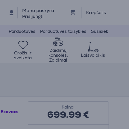
Mano paskyra
Krepšelis
Prisijungti
Parduotuvės
Parduotuvės taisyklės
Susisiek
Žaidimų
Grožis ir
konsolės,
Laisvalaikis
sveikata
Žaidimai
Kaina:
699.99
€
Ecovacs