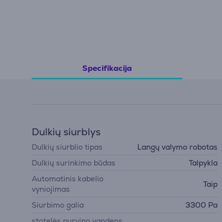
Specifikacija
Dulkių siurblys
Dulkių siurblio tipas
Langų valymo robotas
Dulkių surinkimo būdas
Talpykla
Automatinis kabelio
Taip
vyniojimas
Siurbimo galia
3300 Pa
stotelės purvino vandens