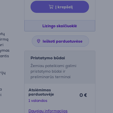
Į krepšelį
Lizingo skaičiuoklė
otų
pirmą
Ieškoti parduotuvėse
ri
alymas
antis
Pristatymo būdai
Žemiau pateikiami galimi
pristatymo būdai ir
rijų
preliminarūs terminai
0
ta
Atsiėmimas
parduotuvėje
0 €
i
1 valandos
Daugiau informacijos