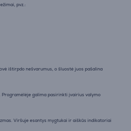
režimai, pvz.:
ovė ištirpdo nešvarumus, o šluostė juos pašalina
rogramėlėje galima pasirinkti įvairius valymo
mas. Viršuje esantys mygtukai ir aiškūs indikatoriai