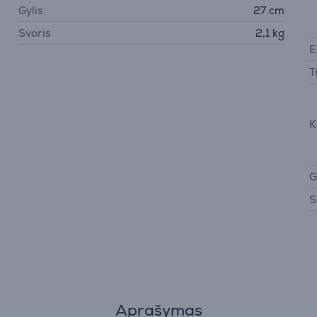
Gylis
27 cm
Svoris
2,1 kg
E
T
K
G
S
Aprašymas