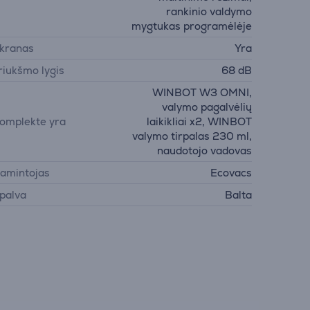
rankinio valdymo
mygtukas programėlėje
kranas
Yra
riukšmo lygis
68 dB
WINBOT W3 OMNI,
valymo pagalvėlių
omplekte yra
laikikliai x2, WINBOT
valymo tirpalas 230 ml,
naudotojo vadovas
amintojas
Ecovacs
palva
Balta