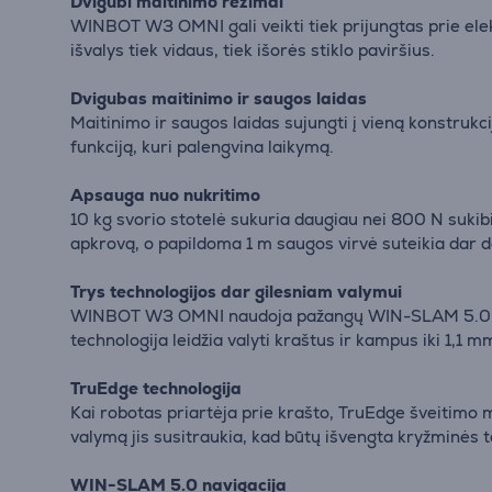
Dvigubi maitinimo režimai
WINBOT W3 OMNI gali veikti tiek prijungtas prie elekt
išvalys tiek vidaus, tiek išorės stiklo paviršius.
Dvigubas maitinimo ir saugos laidas
Maitinimo ir saugos laidas sujungti į vieną konstrukc
funkciją, kuri palengvina laikymą.
Apsauga nuo nukritimo
10 kg svorio stotelė sukuria daugiau nei 800 N sukibimo
apkrovą, o papildoma 1 m saugos virvė suteikia dar 
Trys technologijos dar gilesniam valymui
WINBOT W3 OMNI naudoja pažangų WIN-SLAM 5.0 algorit
technologija leidžia valyti kraštus ir kampus iki 1,1
TruEdge technologija
Kai robotas priartėja prie krašto, TruEdge šveitimo 
valymą jis susitraukia, kad būtų išvengta kryžminės t
WIN-SLAM 5.0 navigacija