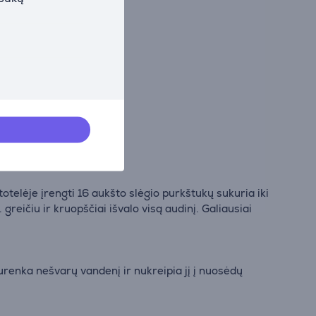
telėje įrengti 16 aukšto slėgio purkštukų sukuria iki
reičiu ir kruopščiai išvalo visą audinį. Galiausiai
urenka nešvarų vandenį ir nukreipia jį į nuosėdų