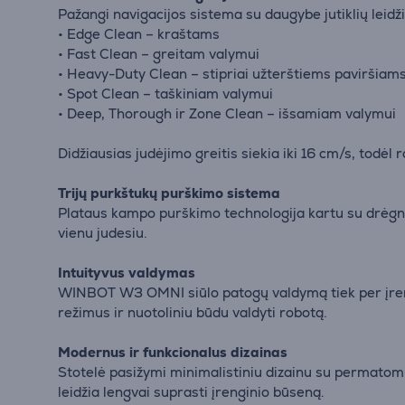
Pažangi navigacijos sistema su daugybe jutiklių leidžia r
• Edge Clean – kraštams
• Fast Clean – greitam valymui
• Heavy-Duty Clean – stipriai užterštiems paviršiam
• Spot Clean – taškiniam valymui
• Deep, Thorough ir Zone Clean – išsamiam valymui
Didžiausias judėjimo greitis siekia iki 16 cm/s, todėl r
Trijų purkštukų purškimo sistema
Plataus kampo purškimo technologija kartu su drėgna
vienu judesiu.
Intuityvus valdymas
WINBOT W3 OMNI siūlo patogų valdymą tiek per įren
režimus ir nuotoliniu būdu valdyti robotą.
Modernus ir funkcionalus dizainas
Stotelė pasižymi minimalistiniu dizainu su permatomu
leidžia lengvai suprasti įrenginio būseną.