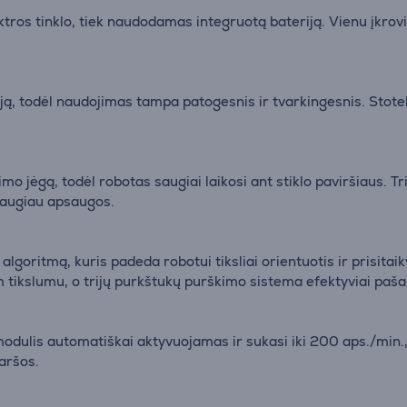
ros tinklo, tiek naudodamas integruotą bateriją. Vienu įkrovim
iją, todėl naudojimas tampa patogesnis ir tvarkingesnis. Stotel
 jėgą, todėl robotas saugiai laikosi ant stiklo paviršiaus. Trij
daugiau apsaugos.
mą, kuris padeda robotui tiksliai orientuotis ir prisitaikyt
 mm tikslumu, o trijų purkštukų purškimo sistema efektyviai paš
modulis automatiškai aktyvuojamas ir sukasi iki 200 aps./min.
aršos.