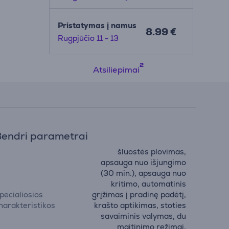
be
Pristatymas į namus
8.99 €
ymui
Rugpjūčio 11 - 13
-SLAM
s
s
Atsiliepimai
endri parametrai
šluostės plovimas,
apsauga nuo išjungimo
(30 min.), apsauga nuo
kritimo, automatinis
pecialiosios
grįžimas į pradinę padėtį,
harakteristikos
krašto aptikimas, stoties
savaiminis valymas, du
maitinimo režimai,