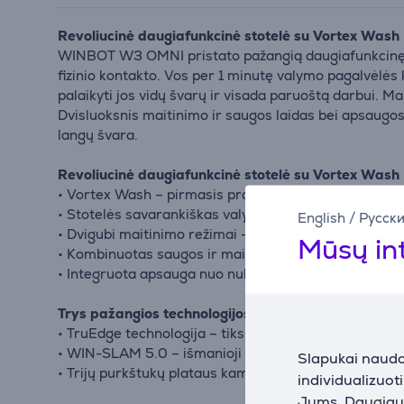
Revoliucinė daugiafunkcinė stotelė su Vortex Wash
WINBOT W3 OMNI pristato pažangią daugiafunkcinę s
fizinio kontakto. Vos per 1 minutę valymo pagalvėlės
palaikyti jos vidų švarų ir visada paruoštą darbui. Ma
Dvisluoksnis maitinimo ir saugos laidas bei apsaugos
langų švara.
Revoliucinė daugiafunkcinė stotelė su Vortex Wash
• Vortex Wash – pirmasis pramonėje valymo pagalvėl
• Stotelės savarankiškas valymas – visada švari ir p
English
/
Русск
• Dvigubi maitinimo režimai – galima naudoti su bater
Mūsų in
• Kombinuotas saugos ir maitinimo laidas patogiam 
• Integruota apsauga nuo nukritimo
Trys pažangios technologijos gilesniam valymui
• TruEdge technologija – tikslus kraštų valymas be k
• WIN-SLAM 5.0 – išmanioji navigacija įvairioms val
Slapukai naudoj
• Trijų purkštukų plataus kampo purškimo sistema s
individualizuot
Jums. Daugiau i