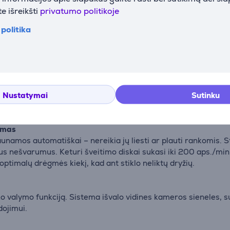
e išreikšti
privatumo politikoje
s
ymas
politika
Nustatymai
Sutinku
imas
amos automatiškai – nereikia jų liesti ar plauti rankomis. Sto
us nešvarumus. Keturi šveitimo diskai sukasi iki 200 aps./min. g
optimalų drėgmės kiekį, kad ant stiklo neliktų dryžių.
ko valymo funkciją. Sistema išvalo vidines kameros sieneles, s
dojimui.