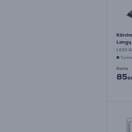
Kärche
Langų 
1.633-6
Turim
Kaina:
85
9