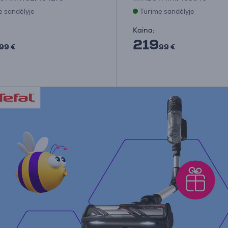
e sandėlyje
Turime sandėlyje
Kaina:
219
99 €
99 €