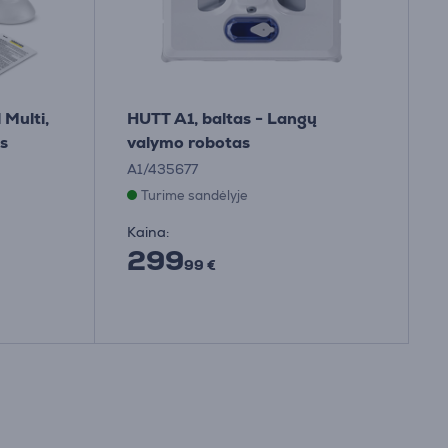
 Multi,
HUTT A1, baltas - Langų
s
valymo robotas
A1/435677
Turime sandėlyje
Kaina:
299
99 €