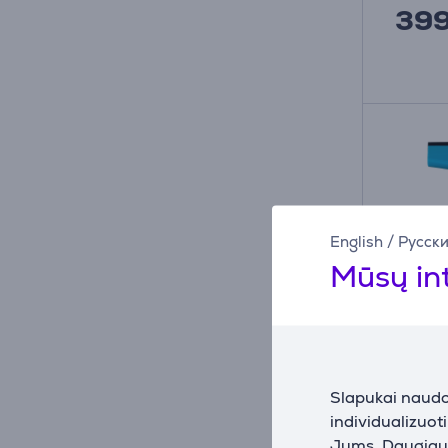
39
English
/
Русск
Mūsų in
Slapukai naudoj
Langų
individualizuot
Window
Jums. Daugiau i
mėlyna