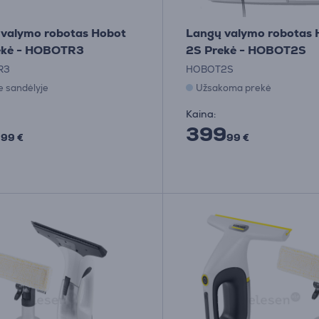
 valymo robotas Hobot
Langų valymo robotas 
ekė - HOBOTR3
2S Prekė - HOBOT2S
R3
HOBOT2S
e sandėlyje
Užsakoma prekė
Kaina:
9
399
99 €
99 €