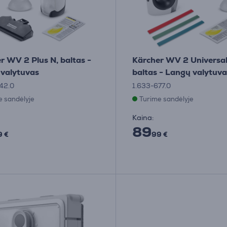
r WV 2 Plus N, baltas -
Kärcher WV 2 Universal
valytuvas
baltas - Langų valytuva
42.0
1.633-677.0
e sandėlyje
Turime sandėlyje
Kaina:
89
9 €
99 €