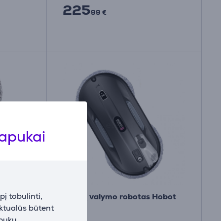
225
99 €
lapukai
į tobulinti,
angų
Langų valymo robotas Hobot
aktualūs būtent
388
apukų