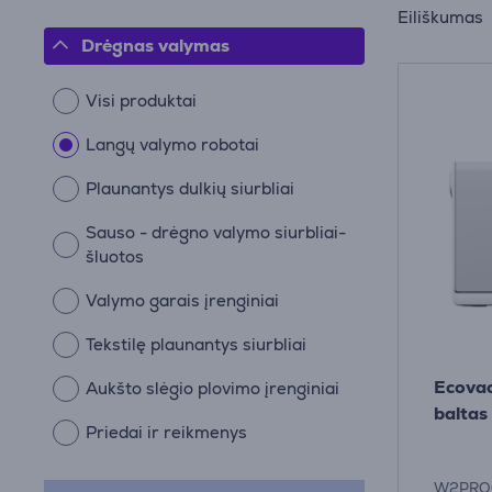
Eiliškumas
Drėgnas valymas
Visi produktai
Langų valymo robotai
Plaunantys dulkių siurbliai
Sauso - drėgno valymo siurbliai-
šluotos
Valymo garais įrenginiai
Tekstilę plaunantys siurbliai
Ecova
Aukšto slėgio plovimo įrenginiai
baltas
Priedai ir reikmenys
W2PRO