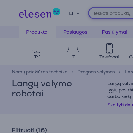
LT
Produktai
Paslaugos
Pasiūlymai
TV
IT
Telefonai
G
Namų priežiūros technika
Drėgnas valymas
Lan
Langų valymo
Langų valymo
lygių pavirš
robotai
darbo kiekį,
aukštus ar 
Skaityti da
Elesen inter
kuris geria
Filtruoti
(16)