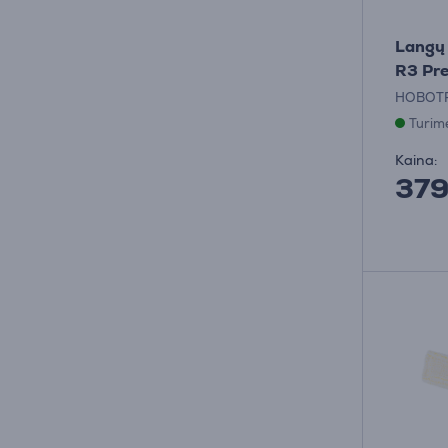
Langų
R3 Pr
HOBOT
Turim
Kaina:
37