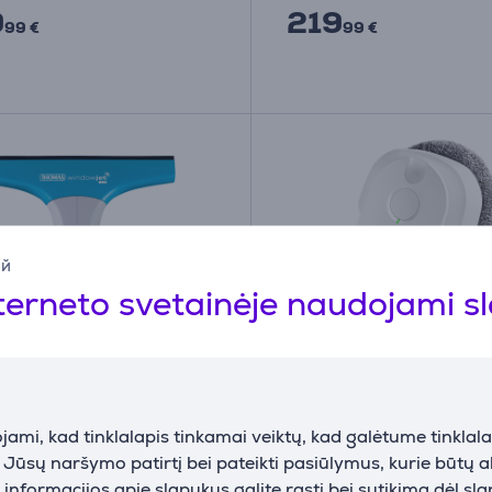
9
219
99 €
99 €
ий
terneto svetainėje naudojami s
ami, kad tinklalapis tinkamai veiktų, kad galėtume tinklalap
 valytuvas Thomas
Hutt DDC56, baltas - L
i Jūsų naršymo patirtį bei pateikti pasiūlymus, kurie būtų 
jet 2-in-1 785201,
valymo robotas
nformacijos apie slapukus galite rasti bei sutikimą dėl sl
/balta