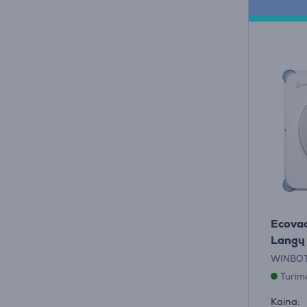
Ecovac
Langų
WINBO
Turim
Kaina: