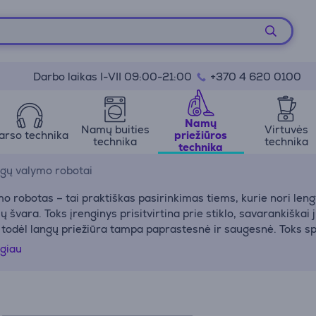
Darbo laikas I-VII 09:00-21:00
+370 4 620 0100
Namų
Namų buities
Virtuvės
arso technika
priežiūros
technika
technika
technika
gų valymo robotai
 robotas – tai praktiškas pasirinkimas tiems, kurie nori lengvi
ių švara. Toks įrenginys prisitvirtina prie stiklo, savarankiška
 todėl langų priežiūra tampa paprastesnė ir saugesnė. Toks spr
sunkiai pasiekiamus langus, kai valymas rankomis gali būti ne t
ugiau
netinėje parduotuvėje gali rinktis iš populiarių gamintojų, tok
usiai atitiks tavo namų ar darbo erdvės poreikius.