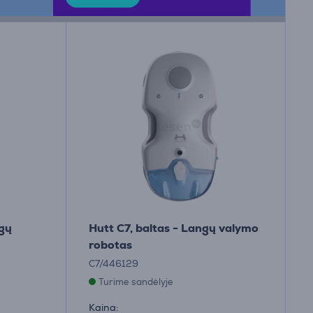
gų
Hutt C7, baltas - Langų valymo
robotas
C7/446129
Turime sandėlyje
Kaina: