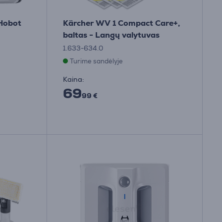
Hobot
Kärcher WV 1 Compact Care+,
baltas - Langų valytuvas
1.633-634.0
Turime sandėlyje
Kaina:
69
99 €