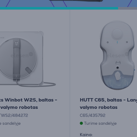
s Winbot W2S, baltas -
HUTT C65, baltas - Lan
 valymo robotas
valymo robotas
TWS2/484272
C65/435792
e sandėlyje
Turime sandėlyje
Kaina: