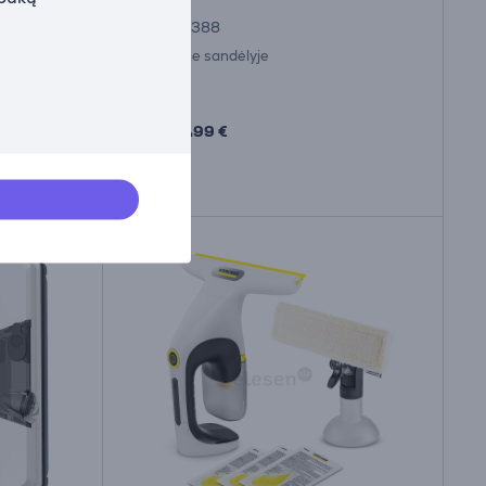
HOBOT388
Turime sandėlyje
Kaina:
351
99 €