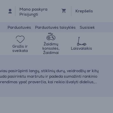
Mano paskyra
Krepšelis
Prisijungti
Parduotuvės
Parduotuvės taisyklės
Susisiek
Žaidimų
Grožis ir
konsolės,
Laisvalaikis
sveikata
Žaidimai
au pasirūpinti langų, stiklinių durų, veidrodžių ar kitų
i juda pasirinktu maršrutu ir padeda sumažinti rankinio
endimas ypač praverčia, kai reikia išvalyti didelius,
ik varginantis, bet ir ne visada patogus ar saugus.
ių kaip
Ecovacs
,
Hutt
ar
Hobot
ir išsirinkti tokį modelį,