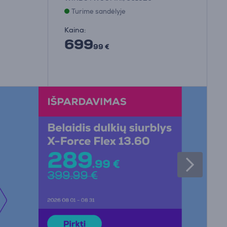
Turime sandėlyje
Kaina:
699
99 €