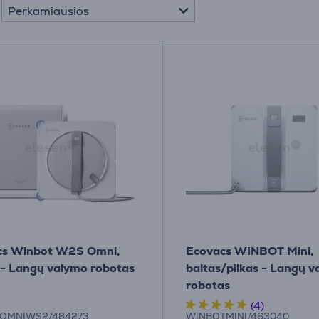
Perkamiausios
cs Winbot W2S Omni,
Ecovacs WINBOT Mini,
 - Langų valymo robotas
baltas/pilkas - Langų 
robotas
(4)
OMNIWS2/484273
WINBOTMINI/463040