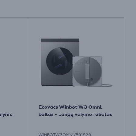
Ecovacs Winbot W3 Omni,
valymo
baltas - Langų valymo robotas
WINBOTW3OMNI/601920