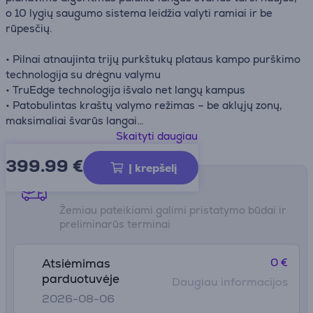
o 10 lygių saugumo sistema leidžia valyti ramiai ir be
rūpesčių.
• Pilnai atnaujinta trijų purkštukų plataus kampo purškimo
technologija su drėgnu valymu
• TruEdge technologija išvalo net langų kampus
• Patobulintas kraštų valymo režimas – be aklųjų zonų,
maksimaliai švarūs langai
• Patobulinta WIN-SLAM 4.0 sistema – dar tikslesnis ir
Skaityti daugiau
efektyvesnis judėjimo planavimas
399.99
€
Į krepšelį
Pristatymo būdai
Žemiau pateikiami galimi pristatymo būdai ir
preliminarūs terminai
0 €
Atsiėmimas
parduotuvėje
Daugiau informacijos
2026-08-06