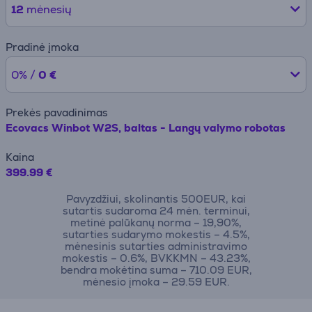
12
mėnesių
Pradinė įmoka
0% /
0 €
Prekės pavadinimas
Ecovacs Winbot W2S, baltas - Langų valymo robotas
Kaina
399.99 €
Pavyzdžiui, skolinantis 500EUR, kai
sutartis sudaroma 24 mėn. terminui,
metinė palūkanų norma – 19,90%,
sutarties sudarymo mokestis – 4.5%,
mėnesinis sutarties administravimo
mokestis – 0.6%, BVKKMN – 43.23%,
bendra mokėtina suma – 710.09 EUR,
mėnesio įmoka – 29.59 EUR.