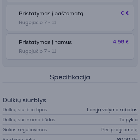
0 €
Pristatymas į paštomatą
Rugpjūčio 7 - 11
4.99 €
Pristatymas į namus
Rugpjūčio 7 - 11
Specifikacija
Dulkių siurblys
Dulkių siurblio tipas
Langų valymo robotas
Dulkių surinkimo būdas
Talpykla
Galios reguliavimas
Per programėlę
Siurbimo galia
8000 Pa