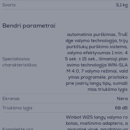
Svoris
3,1 kg
Bendri parametrai
automatinis purškimas, TruE
dge valymo technologija, trijų
purkštukų purškimo sistema,
valymo efektyvumas 1 min. 4
Specialiosios
5 sek. ± 15 sek., išmanioji plan
charakteristikos
avimo technologija WIN-SLA
M 4.0, 7 valymo režimai, vald
ymas programėle, prisitaiko
prie įvairių langų tipų, sumaži
ntas triukšmo lygis
Ekranas
Nėra
Triukšmo lygis
68 dB
Winbot W2S langų valymo ro
botas, maitinimo adapteris, a
Komplekte yra
psauginė virvė, naudotojo va