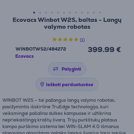
Ecovacs Winbot W2S, baltas - Langų
valymo robotas
(1)
399.99 €
WINBOTWS2/484272
Ecovacs
Palyginti
Ieškoti parduotuvėse
WINBOT W2S – tai pažangus langų valymo robotas,
pasižymintis išskirtine TruEdge technologija, kuri
veiksmingai pašalina dulkes kampuose ir užtikrina
nepriekaištingą kraštų švarą. Trijų purkštukų plataus
kampo purškimo sistema bei WIN-SLAM 4.0 išmanus
planavimo algoritmas palaiko langus švarius tarsi naujus,