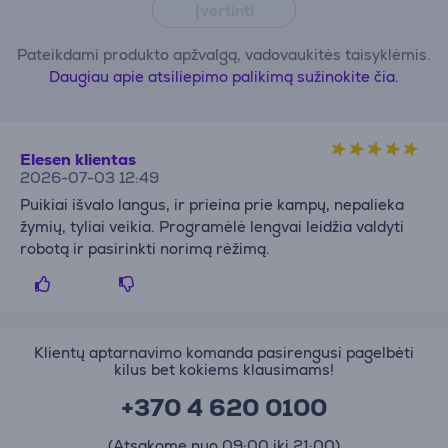
Įvertinti
Pateikdami produkto apžvalgą, vadovaukitės taisyklėmis.
Daugiau apie atsiliepimo palikimą sužinokite čia.
Elesen klientas
2026-07-03 12:49
Puikiai išvalo langus, ir prieina prie kampų, nepalieka
žymių, tyliai veikia. Programėlė lengvai leidžia valdyti
robotą ir pasirinkti norimą rėžimą.
Klientų aptarnavimo komanda pasirengusi pagelbėti
kilus bet kokiems klausimams!
+370 4 620 0100
(Atsakome nuo 09:00 iki 21:00)