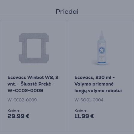
Priedai
Ecovacs Winbot W2, 2
Ecovacs, 230 ml -
vnt. - Šluostė Prekė -
Valymo priemonė
W-CC02-0009
langų valymo robotui
Winbot
W-CC02-0009
W-SO01-0004
Kaina:
Kaina:
29.99 €
11.99 €