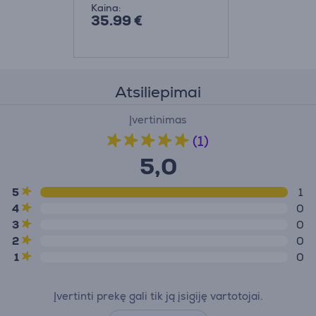
Kaina:
35.99 €
Atsiliepimai
Įvertinimas
(1)
5,0
5
1
4
0
3
0
2
0
1
0
Įvertinti prekę gali tik ją įsigiję vartotojai.