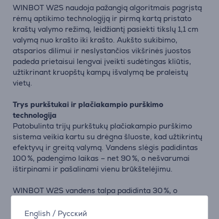
WINBOT W2S naudoja pažangią algoritmais pagrįstą
rėmų aptikimo technologiją ir pirmą kartą pristato
kraštų valymo režimą, leidžiantį pasiekti tikslų 1,1 cm
valymą nuo krašto iki krašto. Aukšto sukibimo,
atsparios dilimui ir neslystančios vikšrinės juostos
padeda prietaisui lengvai įveikti sudėtingas kliūtis,
užtikrinant kruopštų kampų išvalymą be praleistų
vietų.
Trys purkštukai ir plačiakampio purškimo
technologija
Patobulinta trijų purkštukų plačiakampio purškimo
sistema veikia kartu su drėgna šluoste, kad užtikrintų
efektyvų ir greitą valymą. Vandens slėgis padidintas
100 %, padengimo laikas – net 90 %, o nešvarumai
ištirpinami ir pašalinami vienu brūkštelėjimu.
WINBOT W2S vandens talpa padidinta 30 %, o
galimas valomas langų plotas – 27 %, todėl šis modelis
ypač tinkamas namams su dideliais ar daug langų.
English
/
Русский