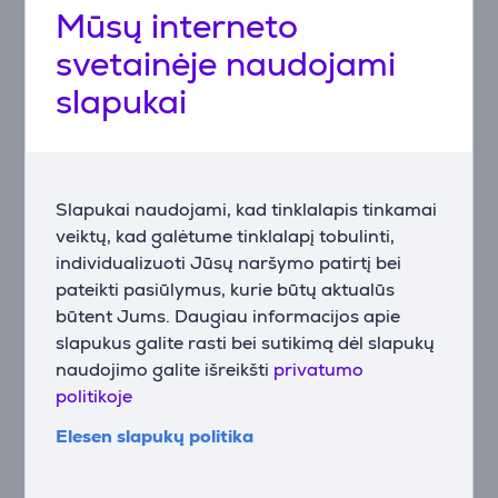
Mūsų interneto
Naudojant kartu su Wild Bluebell valymo skysčiu,
svetainėje naudojami
kurio sudėtyje yra joninių aktyviųjų medžiagų, purvas
greitai ištirpsta, langai lieka švarūs, maloniai kvepia ir
slapukai
be vandens žymių.
* palyginti su W1 PRO
** palyginti su W2 PRO OMNI
Slapukai naudojami, kad tinklalapis tinkamai
WIN-SLAM 4.0
veiktų, kad galėtume tinklalapį tobulinti,
WINBOT W2S aprūpintas nauja WIN-SLAM 4.0
individualizuoti Jūsų naršymo patirtį bei
išmania planavimo sistema ir siūlo kelis valymo
pateikti pasiūlymus, kurie būtų aktualūs
režimus, atitinkančius įvairius poreikius namuose.
būtent Jums. Daugiau informacijos apie
slapukus galite rasti bei sutikimą dėl slapukų
Patobulintas WINBOT W2S tinka įvairioms
naudojimo galite išreikšti
privatumo
situacijoms. Galima pasirinkti tokius režimus kaip:
politikoje
intensyvaus valymo, zoninio valymo, kraštų valymo,
kruopštaus valymo, giluminio valymo ir greito valymo.
Elesen slapukų politika
Vienu mygtuko paspaudimu langų valymas tampa
paprastas ir malonus.