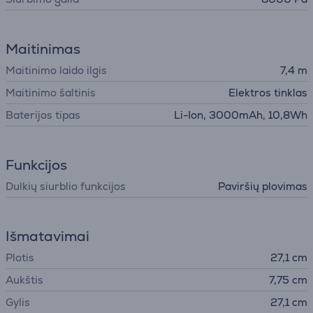
Maitinimas
Maitinimo laido ilgis
7,4 m
Maitinimo šaltinis
Elektros tinklas
Baterijos tipas
Li-Ion, 3000mAh, 10,8Wh
Funkcijos
Dulkių siurblio funkcijos
Paviršių plovimas
Išmatavimai
Plotis
27,1 cm
Aukštis
7,75 cm
Gylis
27,1 cm