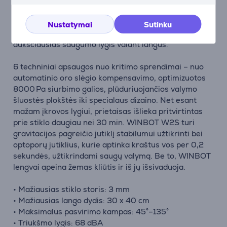
10 lygių apsaugos sistema
WINBOT W2S turi 10 lygių saugos sistemą, apimančią
Nustatymai
Sutinku
ir aparatinę, ir programinę įrangą, todėl užtikrinamas
aukščiausias saugumo lygis valant langus.
6 techniniai apsaugos nuo kritimo sprendimai – nuo
automatinio oro slėgio kompensavimo, optimizuotos
8000 Pa siurbimo galios, plūduriuojančios valymo
šluostės plokštės iki specialaus dizaino. Net esant
mažam įkrovos lygiui, prietaisas išlieka pritvirtintas
prie stiklo daugiau nei 30 min. WINBOT W2S turi
gravitacijos pagreičio jutiklį stabilumui užtikrinti bei
optoporų jutiklius, kurie aptinka kraštus vos per 0,2
sekundės, užtikrindami saugų valymą. Be to, WINBOT
lengvai apeina žemas kliūtis ir iš jų išsivaduoja.
• Mažiausias stiklo storis: 3 mm
• Mažiausias lango dydis: 30 x 40 cm
• Maksimalus pasvirimo kampas: 45°–135°
• Triukšmo lygis: 68 dBA