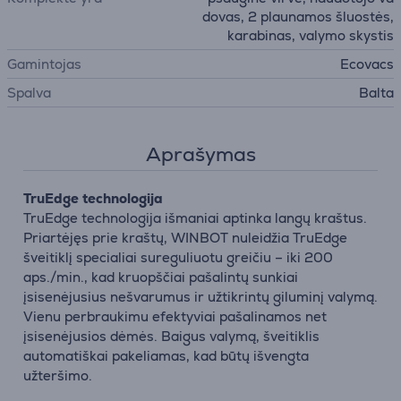
dovas, 2 plaunamos šluostės,
karabinas, valymo skystis
Gamintojas
Ecovacs
Spalva
Balta
Aprašymas
TruEdge technologija
TruEdge technologija išmaniai aptinka langų kraštus.
Priartėjęs prie kraštų, WINBOT nuleidžia TruEdge
šveitiklį specialiai sureguliuotu greičiu – iki 200
aps./min., kad kruopščiai pašalintų sunkiai
įsisenėjusius nešvarumus ir užtikrintų giluminį valymą.
Vienu perbraukimu efektyviai pašalinamos net
įsisenėjusios dėmės. Baigus valymą, šveitiklis
automatiškai pakeliamas, kad būtų išvengta
užteršimo.