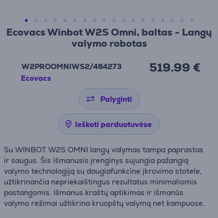
Ecovacs Winbot W2S Omni, baltas - Langų
valymo robotas
519.99 €
W2PROOMNIWS2/484273
Ecovacs
Palyginti
Ieškoti parduotuvėse
Su WINBOT W2S OMNI langų valymas tampa paprastas
ir saugus. Šis išmanusis įrenginys sujungia pažangią
valymo technologiją su daugiafunkcine įkrovimo stotele,
užtikrinančia nepriekaištingus rezultatus minimaliomis
pastangomis. Išmanus kraštų aptikimas ir išmanūs
valymo režimai užtikrina kruopštų valymą net kampuose.