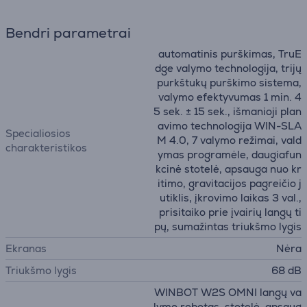
Bendri parametrai
automatinis purškimas, TruE
dge valymo technologija, trijų
purkštukų purškimo sistema,
valymo efektyvumas 1 min. 4
5 sek. ± 15 sek., išmanioji plan
avimo technologija WIN-SLA
Specialiosios
M 4.0, 7 valymo režimai, vald
charakteristikos
ymas programėle, daugiafun
kcinė stotelė, apsauga nuo kr
itimo, gravitacijos pagreičio j
utiklis, įkrovimo laikas 3 val.,
prisitaiko prie įvairių langų ti
pų, sumažintas triukšmo lygis
Ekranas
Nėra
Triukšmo lygis
68 dB
WINBOT W2S OMNI langų va
lymo robotas, stotelė, apsaug