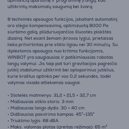
apimančią aparatinę ir programinę įrangą, kad
užtikrintų maksimalų saugumą bei švarą.
8 techninės apsaugos funkcijos, įskaitant automatinį
oro slėgio kompensavimą, optimizuotą 8000 Pa
siurbimo galią, plūduriuojančios šluostės plokštės
dizainą. Net esant žemam įkrovos lygiui, prietaisas
lieka pritvirtintas prie stiklo ilgiau nei 30 minučių. Su
išplėstomis apsaugos nuo kritimo funkcijomis,
WINBOT yra saugiausias ir patikimiausias robotas
langų valymui. Jis taip pat turi gravitacijos pagreičio
jutiklį stabilumui užtikrinti bei optoporinius jutiklius,
kurie kraštus aptinka per vos 0,2 sekundės, todėl
valymas visada atliekamas saugiai.
• Stotelės matmenys: 31,2 × 21,5 × 32,7 cm
• Mažiausias stiklo storis: 3 mm
• Mažiausias lango dydis: 30 × 40 cm
• Didžiausias pasvirimo kampas: 45°–135°
• Triukšmo lygis: 68 dBA
• Maks. valomas plotas (greitas režimas): 65 m²