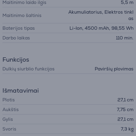
Maitinimo laido ilgis
5,5 m
Akumuliatorius, Elektros tinkl
Maitinimo šaltinis
as
Baterijos tipas
Li-Ion, 4500 mAh, 98,55 Wh
Darbo laikas
110 min.
Funkcijos
Dulkių siurblio funkcijos
Paviršių plovimas
Išmatavimai
Plotis
27,1 cm
Aukštis
7,75 cm
Gylis
27,1 cm
Svoris
7,3 kg