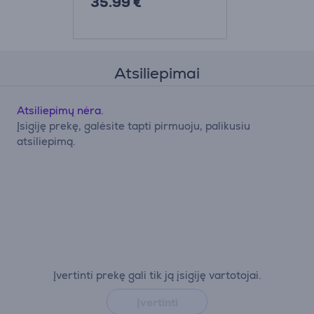
35.99 €
Atsiliepimai
Atsiliepimų nėra.
Įsigiję prekę, galėsite tapti pirmuoju, palikusiu
atsiliepimą.
Įvertinti prekę gali tik ją įsigiję vartotojai.
Įvertinti