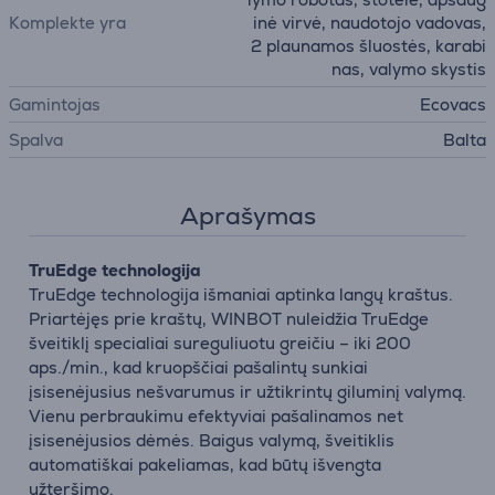
Komplekte yra
inė virvė, naudotojo vadovas,
2 plaunamos šluostės, karabi
nas, valymo skystis
Gamintojas
Ecovacs
Spalva
Balta
Aprašymas
TruEdge technologija
TruEdge technologija išmaniai aptinka langų kraštus.
Priartėjęs prie kraštų, WINBOT nuleidžia TruEdge
šveitiklį specialiai sureguliuotu greičiu – iki 200
aps./min., kad kruopščiai pašalintų sunkiai
įsisenėjusius nešvarumus ir užtikrintų giluminį valymą.
Vienu perbraukimu efektyviai pašalinamos net
įsisenėjusios dėmės. Baigus valymą, šveitiklis
automatiškai pakeliamas, kad būtų išvengta
užteršimo.