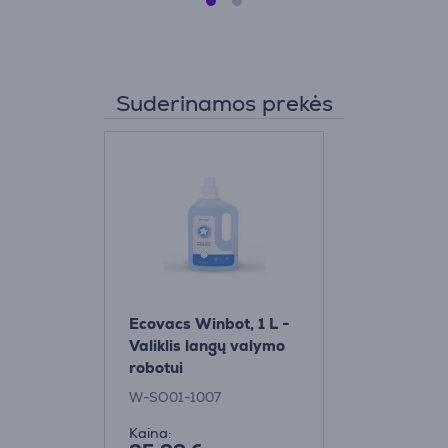
Suderinamos prekės
Ecovacs Winbot, 1 L -
Valiklis langų valymo
robotui
W-SO01-1007
Kaina: