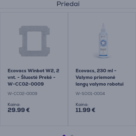
Priedai
Ecovacs Winbot W2, 2
Ecovacs, 230 ml -
vnt. - Šluostė Prekė -
Valymo priemonė
W-CC02-0009
langų valymo robotui
Winbot
W-CC02-0009
W-SO01-0004
Kaina:
Kaina:
29.99 €
11.99 €