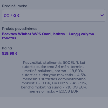
Pradinė įmoka
0% /
0 €
Prekės pavadinimas
Ecovacs Winbot W2S Omni, baltas - Langų valymo
robotas
Kaina
519.99 €
Pavyzdžiui, skolinantis 500EUR, kai
sutartis sudaroma 24 mėn. terminui,
metinė palūkanų norma – 19,90%,
sutarties sudarymo mokestis – 4.5%,
mėnesinis sutarties administravimo
mokestis – 0.6%, BVKKMN – 43.23%,
bendra mokėtina suma – 710.09 EUR,
mėnesio įmoka – 29.59 EUR.