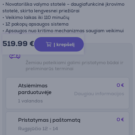
• Novatoriška valymo stotelė – daugiafunkcinė įkrovimo
stotelė, skirta lengvesnei priežiūrai
• Veikimo laikas iki 110 minučių
• 12 pakopų apsaugos sistema
• Apsaugos nuo kritimo mechanizmas saugiam veikimui
519.99
€
Į krepšelį
Pristatymo būdai
Žemiau pateikiami galimi pristatymo būdai ir
preliminarūs terminai
0 €
Atsiėmimas
parduotuvėje
Daugiau informacijos
1 valandos
0 €
Pristatymas į paštomatą
Rugpjūčio 12 - 14