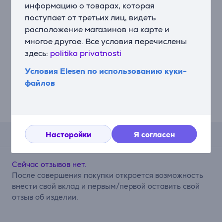
информацию о товарах, которая
поступает от третьих лиц, видеть
Faber F8 KIT 2 C.F.
расположение магазинов на карте и
D196 H37 - Угольный
многое другое. Все условия перечислены
фильтр
здесь:
politika privatnosti
112.0157.240
Условия Elesen по использованию куки-
Цена:
файлов
20.99 €
Насторойки
Я согласен
Комментарии
Сейчас отзывов нет.
После совершения покупки откроется возможность
внести свой вклад и первым/первой оставить свой
отзыв об изделии.