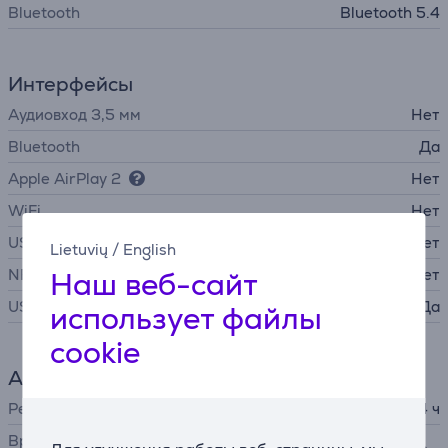
Bluetooth
Bluetooth 5.4
Интерфейсы
Аудиовход 3,5 мм
Нет
Bluetooth
Да
Apple AirPlay 2
Нет
WiFi
Нет
USB-A
Нет
Lietuvių
/
English
NFC
Наш веб-сайт
Нет
USB-C
Да
использует файлы
cookie
Аккумулятор
Ресурс аккумулятора до
34 ч
Время зарядки