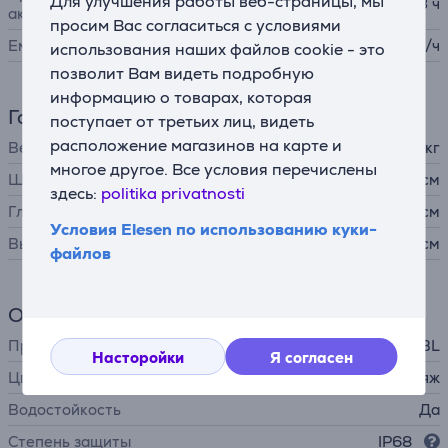
Для улучшения работы веб-страницы, мы
3 ч
аккумулятора
просим Вас согласиться с условиями
Емкость
4584 мА/ч
использования наших файлов cookie - это
позволит Вам видеть подробную
информацию о товарах, которая
Габариты
поступает от третьих лиц, видеть
расположение магазинов на карте и
Вес
8,16 кг
многое другое. Все условия перечислены
Ширина
56,5 см
здесь:
politika privatnosti
Глубина
34,5 см
Условия Elesen по использованию куки-
Высота
25,6 см
файлов
Общий параметр
Производитель
JBL
Насторойки
Я согласен
Цвет
камуфляж
Водостойкость
Да
Степень защиты
IP68