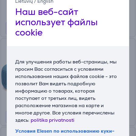
399
Lietuvių
/
English
99 €
Наш веб-сайт
использует файлы
cookie
Bose SoundLink Max, синий -
Портативная колонка
Для улучшения работы веб-страницы, мы
883848-0020
просим Вас согласиться с условиями
На складе
использования наших файлов cookie - это
Цена:
позволит Вам видеть подробную
399
информацию о товарах, которая
99 €
поступает от третьих лиц, видеть
расположение магазинов на карте и
многое другое. Все условия перечислены
здесь:
politika privatnosti
Условия Elesen по использованию куки-
Sonos Play, черный -