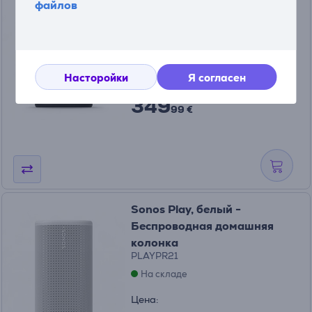
файлов
Беспроводная домашняя
колонка
PLAYPR21BLK
На складе
Насторойки
Я согласен
Цена:
349
99 €
Sonos Play, белый -
Беспроводная домашняя
колонка
PLAYPR21
На складе
Цена: