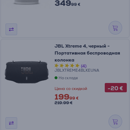
349
99 €
JBL Xtreme 4, черный -
Портативная беспроводная
колонка
(4)
JBLXTREME4BLKEUNA
На складе
-20 €
Цена со скидкой
199
99 €
219.99 €