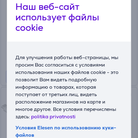
Наш веб-сайт
JBL PartyCover Encore 2,
черный - Чехол для колонки
использует файлы
JBLPBCOVENCORE2
cookie
На складе
Цена:
39
99 €
Для улучшения работы веб-страницы, мы
просим Вас согласиться с условиями
использования наших файлов cookie - это
позволит Вам видеть подробную
информацию о товарах, которая
поступает от третьих лиц, видеть
Sonos Line-In Adapter for Era
расположение магазинов на карте и
100/300, белый - Адаптер
многое другое. Все условия перечислены
Товар - LDNGLWW1
LDNGLWW1
здесь:
politika privatnosti
На складе
Условия Elesen по использованию куки-
Цена:
файлов