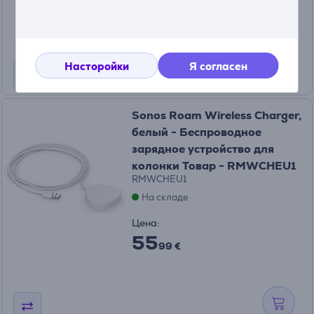
25
99 €
Насторойки
Я согласен
Sonos Roam Wireless Charger,
белый - Беспроводное
зарядное устройство для
колонки Товар - RMWCHEU1
RMWCHEU1
На складе
Цена:
55
99 €