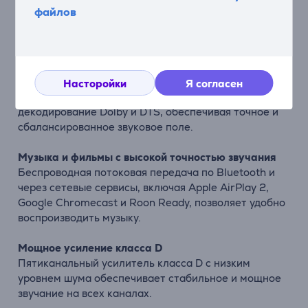
eARC позволяют подключить телевизор, игровую
файлов
консоль, стриминговые устройства и цифровую
приставку. Понятное экранное меню (OSD) делает
настройку простой и удобной.
Объемный звук с поддержкой Dolby и DTS
Насторойки
Я согласен
Ресивер поддерживает нативное 5-канальное
декодирование Dolby и DTS, обеспечивая точное и
сбалансированное звуковое поле.
Музыка и фильмы с высокой точностью звучания
Беспроводная потоковая передача по Bluetooth и
через сетевые сервисы, включая Apple AirPlay 2,
Google Chromecast и Roon Ready, позволяет удобно
воспроизводить музыку.
Мощное усиление класса D
Пятиканальный усилитель класса D с низким
уровнем шума обеспечивает стабильное и мощное
звучание на всех каналах.