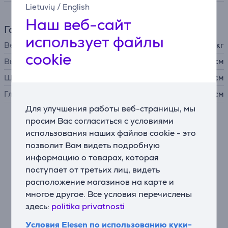
Lietuvių
/
English
Наш веб-сайт
Габариты
использует файлы
Вес
5,4 кг
cookie
Высота
10,92 см
Ширина
43,2 см
Глубина
34,76 см
Для улучшения работы веб-страницы, мы
просим Вас согласиться с условиями
Описание
использования наших файлов cookie - это
позволит Вам видеть подробную
Выдающийся звук и видео 8K
информацию о товарах, которая
5.2-канальный AV-ресивер обеспечивает мощное
поступает от третьих лиц, видеть
звучание и поддерживает видео 8K, создавая
расположение магазинов на карте и
полноценный домашний кинотеатр.
многое другое. Все условия перечислены
здесь:
politika privatnosti
Простое подключение и современный дизайн
Четыре входа HDMI и один выход с поддержкой
Условия Elesen по использованию куки-