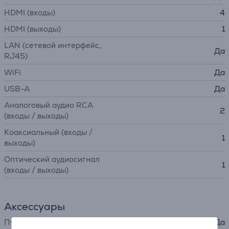
HDMI (входы)
4
HDMI (выходы)
1
LAN (сетевой интерфейс,
Да
RJ45)
WiFi
Да
USB-A
Да
Аналоговый аудио RCA
2
(входы / выходы)
Коаксиальный (входы /
1
выходы)
Оптический аудиосигнал
1
(входы / выходы)
Аксессуары
Пульт ДУ
Да