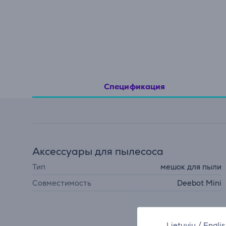
Спецификация
Аксессуары для пылесоса
Тип
мешок для пыли
Совместимость
Deebot Mini
Lietuvių
/
Engli