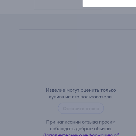
Изделие могут оценить только
купившие его пользователи.
Оставить отзыв
При написании отзыва просим
соблюдать добрые обычаи.
Дополнительную информацию об