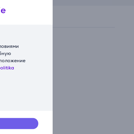
ie
словиями
обную
сположение
olitika