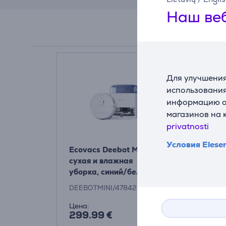
Наш веб
Для улучшения
использования
информацию о 
магазинов на 
privatnosti
Условия Elese
Ecovacs Deebot Mini,
сухая и влажная
уборка, синий/белый
- Робот-пылесос
DEEBOTMINI/478425
Цена:
299.99 €