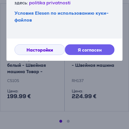
здесь:
politika privatnosti
Условия Elesen по использованию куки-
файлов
Насторойки
Я согласен
Brother, красный/
Brother, белый/синий
белый - Швейная
- Швейная машина
машина Товар -
CS10S
CS10S
RH137
Цена:
Цена:
199.99 €
224.99 €