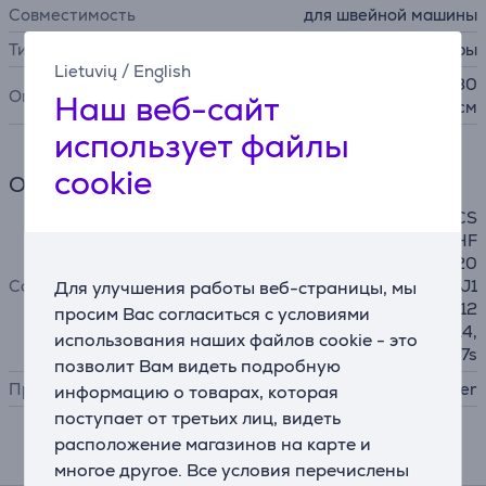
Совместимость
для швейной машины
Тип аксессуара
другие аксессуары
Lietuvių
/
English
размеры: (Ш) 41 см x (В) 30
Описание
Наш веб-сайт
см x (Г) 21 см
использует файлы
cookie
Общий параметр
BN27, BN37, BQ17, BQ25, CS
10, CS10s, FS20s, FS60x, HF
27, Innov-is 10 / 10A / 15 / 20
Совместимость
LE / A16 / A50, J14, J14s, J1
Для улучшения работы веб-страницы, мы
7, J17s, KD144s, KE14s, RH12
просим Вас согласиться с условиями
7, RH137, RL417, RL425, X14,
использования наших файлов cookie - это
X14s, X17, X17s
позволит Вам видеть подробную
Производитель
Brother
информацию о товарах, которая
поступает от третьих лиц, видеть
расположение магазинов на карте и
Подходящие товары
многое другое. Все условия перечислены