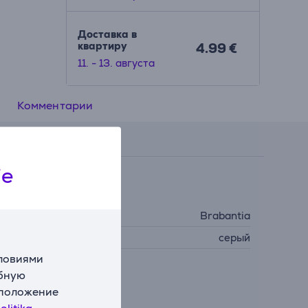
Доставка в
квартиру
4.99 €
11. - 13. августа
Комментарии
ie
Общий параметр
роизводитель
Brabantia
вет
серый
словиями
обную
сположение
olitika