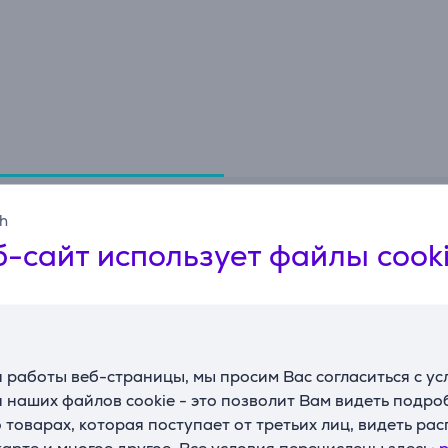
Спецификация
sh
-сайт использует файлы cook
Габариты
Вес
0,51 кг
П
Высота
38,1 см
Ц
 работы веб-страницы, мы просим Вас согласиться с у
Ширина
19,5 см
 наших файлов cookie - это позволит Вам видеть подр
Глубина
16 см
товарах, которая поступает от третьих лиц, видеть ра
карте и многое другое. Все условия перечислены здесь:
p