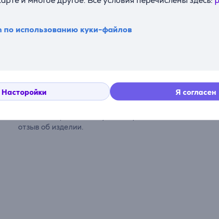
n по использованию куки-файлов
Комментарии
Насторойки
Я согласен
Сейчас отзывов нет.
После совершения покупки откроется возможность вне
отзыв об изделии.