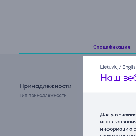
Спецификация
Lietuvių
/
Engli
Наш веб
Принадлежности
Тип принадлежности
для утюга
Для улучшения
использования
информацию о 
магазинов на 