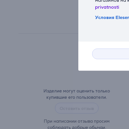
privatnosti
Условия Elese
Изделие могут оценить только
купившие его пользователи.
Оставить отзыв
При написании отзыва просим
соблюдать добрые обычаи.