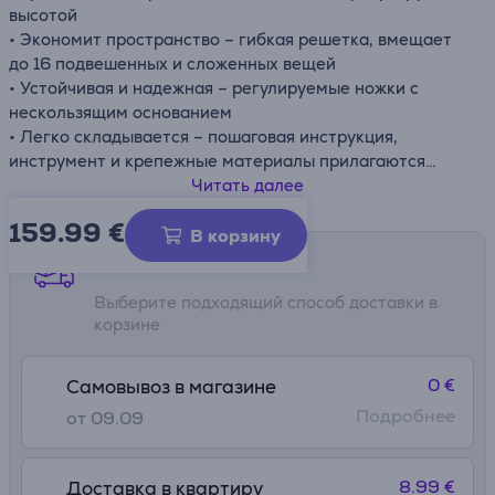
высотой
• Экономит пространство – гибкая решетка, вмещает
до 16 подвешенных и сложенных вещей
• Устойчивая и надежная – регулируемые ножки с
нескользящим основанием
• Легко складывается – пошаговая инструкция,
инструмент и крепежные материалы прилагаются
• Максимальная нагрузка: 10 кг (при равномерном
Читать далее
распределении вещей на полке и бамбуковой трубке)
159.99
€
В корзину
Способы доставки
Выберите подходящий способ доставки в
корзине
0 €
Самовывоз в магазине
Подробнее
от 09.09
8.99 €
Доставка в квартиру