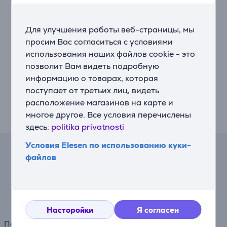
Описание
Для улучшения работы веб-страницы, мы
Организуйте аккуратное хранение своей одежды
просим Вас согласиться с условиями
при помощи этой решетки с прочной бамбуковой
использования наших файлов cookie - это
трубкой и двумя полками, регулируемыми по
позволит Вам видеть подробную
высоте. Используйте ее в качестве решетки для
информацию о товарах, которая
сушки или проветривания одежды. Вам нужно
поступает от третьих лиц, видеть
стильное место для хранения? Эта решетка Вам
расположение магазинов на карте и
поможет – она идеально подойдет для спальни,
многое другое. Все условия перечислены
ванной комнаты или прихожей.
здесь:
politika privatnosti
Условия Elesen по использованию куки-
Лизинговый калькулятор
файлов
Ожидаемый ежемесячный платеж
17 €
Насторойки
Я согласен
Период