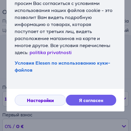
просим Вас согласиться с условиями
использования наших файлов cookie - это
Общий параметр
позволит Вам видеть подробную
Производитель
Brabantia
информацию о товарах, которая
Цвет
белый
поступает от третьих лиц, видеть
расположение магазинов на карте и
многое другое. Все условия перечислены
Лизинговый калькулятор
здесь:
politika privatnosti
Ожидаемый ежемесячный платеж
Условия Elesen по использованию куки-
13 €
файлов
Период
12
мес.
Насторойки
Я согласен
Первый взнос
0% /
0 €