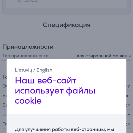
от 07.09
Спецификация
Принадлежности
Тип принадлежности
для стиральной машины
Lietuvių
/
English
Габариты
Наш веб-сайт
Объем
60 л
использует файлы
Вес
3,592 кг
cookie
Высота
63,5 см
Ширина
38 см
Глубина
38 см
Для улучшения работы веб-страницы, мы