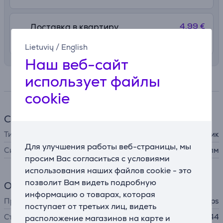
4.99 €
Доставка в квартиру
11. - 13. августа
Lietuvių
/
English
Наш веб-сайт
использует файлы
Спецификация
cookie
Светильник
Тип лампы
карманный фонарик
Для улучшения работы веб-страницы, мы
Сила света
2200 лм
просим Вас согласиться с условиями
использования наших файлов cookie - это
позволит Вам видеть подробную
Общий параметр
информацию о товарах, которая
Производитель
Philips
поступает от третьих лиц, видеть
Степень защиты
IP44
расположение магазинов на карте и