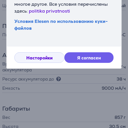
многое другое. Все условия перечислены
Цвет
серый
здесь:
politika privatnosti
Условия Elesen по использованию куки-
Питание
файлов
Питание
от аккумулятора, USB-C
Аккумулятор
Насторойки
Я согласен
Время зарядки
7 ч
аккумулятора
Ресурс аккумулятора до
38 ч
Емкость
9000 мА/ч
Габариты
Вес
857 г
Высота
30,5 см