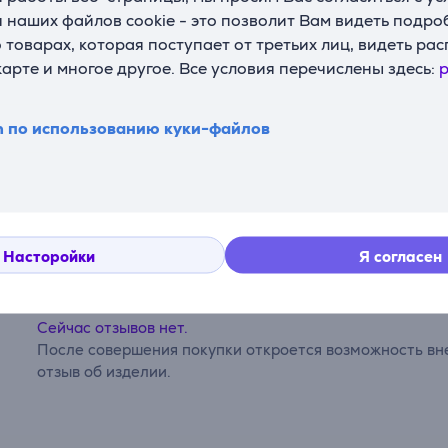
 наших файлов cookie - это позволит Вам видеть подр
Ресурс
13 ч
аккумулятора до
товарах, которая поступает от третьих лиц, видеть ра
карте и многое другое. Все условия перечислены здесь:
p
Емкость
2000 мА/ч
n по использованию куки-файлов
Комментарии
Насторойки
Я согласен
Сейчас отзывов нет.
После совершения покупки откроется возможность вне
отзыв об изделии.