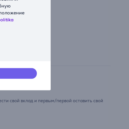
обную
сположение
olitika
сти свой вклад и первым/первой оставить свой