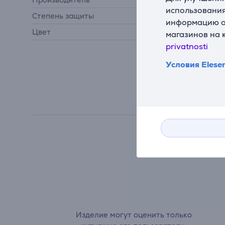
использования
Степень защиты
IP44
информацию о 
Цвет
серый
магазинов на 
privatnosti
Условия Elese
Изделие могут оценить только