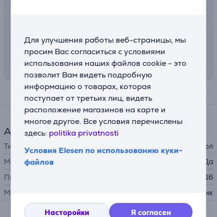
11. - 13. августа
Для улучшения работы веб-страницы, мы
4.99 €
Доставка в квартиру
просим Вас согласиться с условиями
11. - 13. августа
использования наших файлов cookie - это
позволит Вам видеть подробную
информацию о товарах, которая
Спецификация
поступает от третьих лиц, видеть
расположение магазинов на карте и
многое другое. Все условия перечислены
Аксессуар для телефона
здесь:
politika privatnosti
Тип
защитный чехол
Условия Elesen по использованию куки-
MagSafe
файлов
Да
Подходит для телефонов
Apple iPhone 16
Материал
пластик
Насторойки
Я согласен