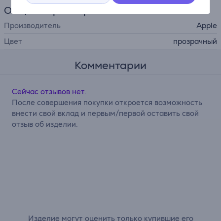
Общий параметр
Производитель
Apple
Цвет
прозрачный
Комментарии
Сейчас отзывов нет.
После совершения покупки откроется возможность
внести свой вклад и первым/первой оставить свой
отзыв об изделии.
Изделие могут оценить только купившие его