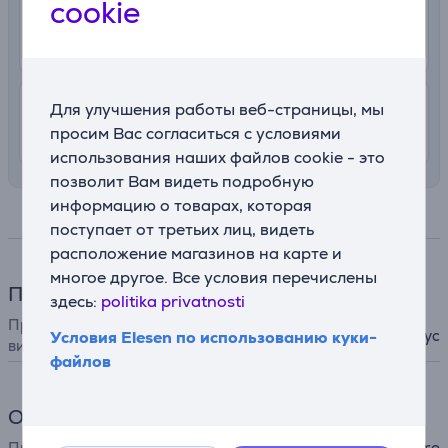
cookie
2.99 €
В почтовый автомат
10. - 12. августа
4.99 €
Доставка в квартиру
Для улучшения работы веб-страницы, мы
просим Вас согласиться с условиями
10. - 12. августа
использования наших файлов cookie - это
позволит Вам видеть подробную
информацию о товарах, которая
Спецификация
поступает от третьих лиц, видеть
расположение магазинов на карте и
многое другое. Все условия перечислены
Принадлежности
здесь:
politika privatnosti
Принадлежности для фото и
водонепроницаемый корпус
Условия Elesen по использованию куки-
видео
файлов
Общий параметр
Производитель
GoPro