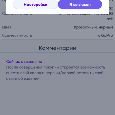
Насторойки
Я согласен
HERO11 Black, HERO10 Blac
Совместимость
k, HERO12 Black, HERO13 Bl
ack
Цвет
прозрачный, черный
Совместимость
с GoPro
Комментарии
Сейчас отзывов нет.
После совершения покупки откроется возможность
внести свой вклад и первым/первой оставить свой
отзыв об изделии.