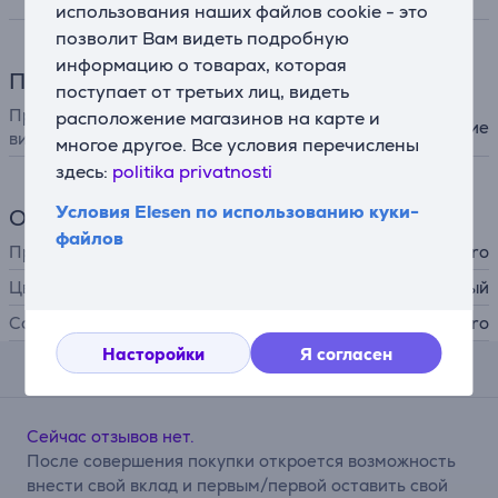
использования наших файлов cookie - это
позволит Вам видеть подробную
информацию о товарах, которая
Принадлежности
поступает от третьих лиц, видеть
Принадлежности для фото и
расположение магазинов на карте и
крепление
видео
многое другое. Все условия перечислены
здесь:
politika privatnosti
Условия Elesen по использованию куки-
Общий параметр
файлов
Производитель
GoPro
Цвет
черный
Совместимость
с GoPro
Насторойки
Я согласен
Комментарии
Сейчас отзывов нет.
После совершения покупки откроется возможность
внести свой вклад и первым/первой оставить свой