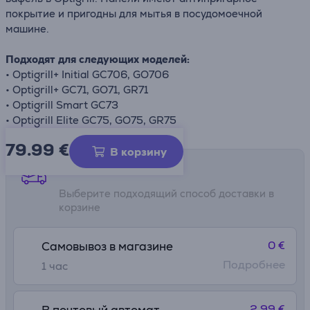
покрытие и пригодны для мытья в посудомоечной
машине.
Подходят для следующих моделей:
• Optigrill+ Initial GC706, GO706
• Optigrill+ GC71, GO71, GR71
• Optigrill Smart GC73
• Optigrill Elite GC75, GO75, GR75
79.99
€
В корзину
Способы доставки
Выберите подходящий способ доставки в
корзине
0 €
Самовывоз в магазине
Подробнее
1 час
2.99 €