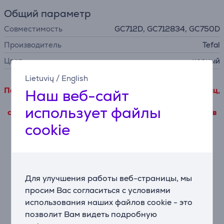
Общий параметр
Совместимость
GC712D, GC712834, GC750D
Производитель
Tefal
Цвет
черный
Lietuvių
/
English
Подробные данные о товаре, исходящие от третьих лиц,
Наш веб-сайт
можно просмотреть только в том случае, если Вы
использует файлы
согласитесь с условиями использования наших файлов
cookie.
cookie
Насторойки
Для улучшения работы веб-страницы, мы
Описание
просим Вас согласиться с условиями
использования наших файлов cookie - это
позволит Вам видеть подробную