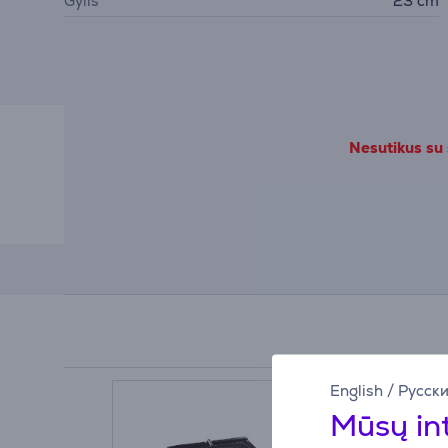
Gylis
23 cm
Nesutikus su
English
/
Русск
Mūsų in