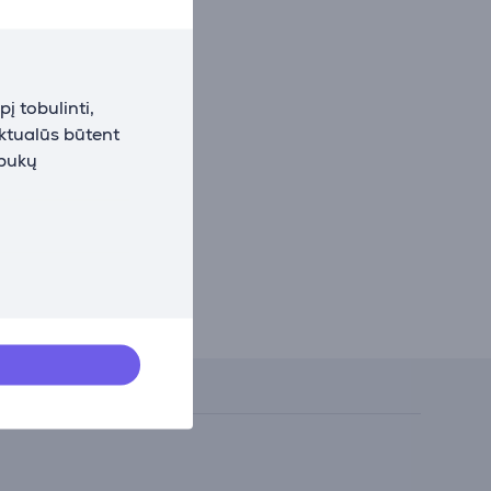
į tobulinti,
aktualūs būtent
apukų