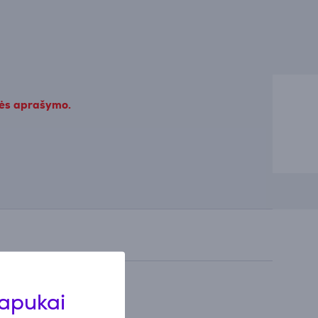
kės aprašymo.
lapukai