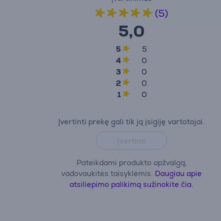
(5)
5,0
5
5
4
0
3
0
2
0
1
0
Įvertinti prekę gali tik ją įsigiję vartotojai.
Įvertinti
Pateikdami produkto apžvalgą,
vadovaukitės taisyklėmis.
Daugiau apie
atsiliepimo palikimą sužinokite čia.