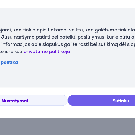
ami, kad tinklalapis tinkamai veiktų, kad galėtume tinklalap
i Jūsų naršymo patirtį bei pateikti pasiūlymus, kurie būtų 
ilis Tefal
Elektrinis grilis Tefal
nformacijos apie slapukus galite rasti bei sutikimą dėl sl
714834
Prekė - GC750D
e išreikšti
privatumo politikoje
politika
GC750D
laida
Kaina:
215.99 €
Nustatymai
Sutinku
Atsiliepimai