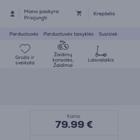
Mano paskyra
Krepšelis
Prisijungti
Parduotuvės
Parduotuvės taisyklės
Susisiek
Žaidimų
Grožis ir
konsolės,
Laisvalaikis
sveikata
Žaidimai
Kaina:
79.99
€