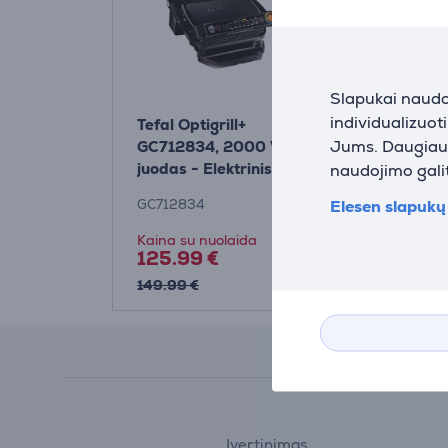
Slapukai naudoj
individualizuot
Tefal Optigrill+
Elektrinis gr
Jums. Daugiau i
GC712834, 2000 W,
Prekė - GC
juodas - Elektrinis
naudojimo galit
grilis
Elesen slapukų 
GC712834
GC714834
Kaina su nuolaida
Kaina su nuo
125.99 €
165.99 €
149.99 €
195.99 €
Įvertinimas