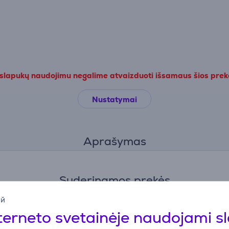
 slapukų naudojimu negalime atvaizduoti išsamaus šios pre
Nustatymai
Aprašymas
Suderinamos prekės
ий
terneto svetainėje naudojami s