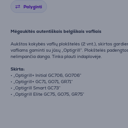
Palyginti
Mėgaukitės autentiškais belgiškais vafliais
Aukštos kokybės vaflių plokštelės (2 vnt.), skirtos gardi
vafliams gaminti su jūsų „Optigrill“. Plokštelės padengto
nelimpančia danga. Tinka plauti indaplovėje.
Skirta:
• „Optigrill+ Initial GC706, GO706“
• „Optigrill+ GC71, GO71, GR71“
• „Optigrill Smart GC73“
• „Optigrill Elite GC75, GO75, GR75“