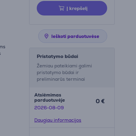
Į krepšelį
Ieškoti parduotuvėse
ems
s
Pristatymo būdai
Žemiau pateikiami galimi
pristatymo būdai ir
preliminarūs terminai
Atsiėmimas
parduotuvėje
0 €
2026-08-09
Daugiau informacijos